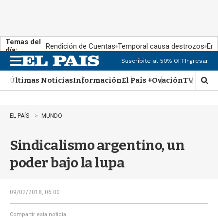
Temas del
Rendición de Cuentas
Temporal causa destrozos
En 
día:
Suscribite al 50% OFF
Ingresar
M
e
Últimas Noticias
Información
El País +
Ovación
TV Show
n
M
u
o
s
t
EL PAÍS
MUNDO
r
a
Sindicalismo argentino, un
r
b
poder bajo la lupa
�
s
q
u
09/02/2018, 06:00
e
d
Compartir esta noticia