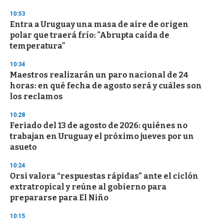
3
s
10:53
e
Entra a Uruguay una masa de aire de origen
c
polar que traerá frío: "Abrupta caída de
o
n
temperatura"
d
s
10:34
Maestros realizarán un paro nacional de 24
horas: en qué fecha de agosto será y cuáles son
los reclamos
10:28
Feriado del 13 de agosto de 2026: quiénes no
trabajan en Uruguay el próximo jueves por un
asueto
10:24
Orsi valora “respuestas rápidas” ante el ciclón
extratropical y reúne al gobierno para
prepararse para El Niño
10:15