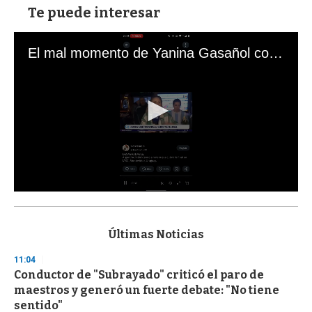
Te puede interesar
El mal momento de Yanina Gasañol con un hincha argentino en "Subrayado"
0
s
e
c
Últimas Noticias
o
n
11:04
d
Conductor de "Subrayado" criticó el paro de
s
o
maestros y generó un fuerte debate: "No tiene
f
sentido"
3