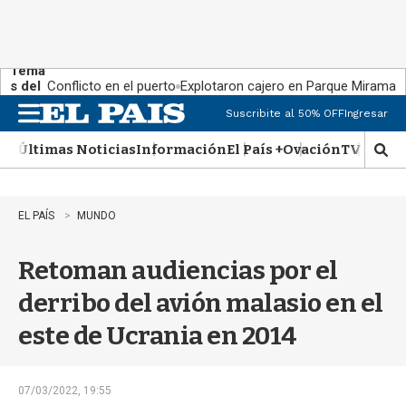
Tema
s del
Conflicto en el puerto
Explotaron cajero en Parque Miramar
día:
Suscribite al 50% OFF
Ingresar
M
e
Últimas Noticias
Información
El País +
Ovación
TV Show
n
M
u
o
s
t
EL PAÍS
MUNDO
r
a
Retoman audiencias por el
r
b
derribo del avión malasio en el
�
s
este de Ucrania en 2014
q
u
e
d
07/03/2022, 19:55