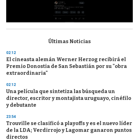
0
s
e
c
Últimas Noticias
o
n
02:12
d
El cineasta alemán Werner Herzog recibirá el
s
o
Premio Donostia de San Sebastián por su "obra
f
extraordinaria"
3
3
s
02:12
e
Una película que sintetiza las búsqueda un
c
director, escritor y montajista uruguayo, cinéfilo
o
n
y debutante
d
s
23:54
Trouville se clasificó a playoffs y es el nuevo líder
de la LDA; Verdirrojo y Lagomar ganaron puntos
directos