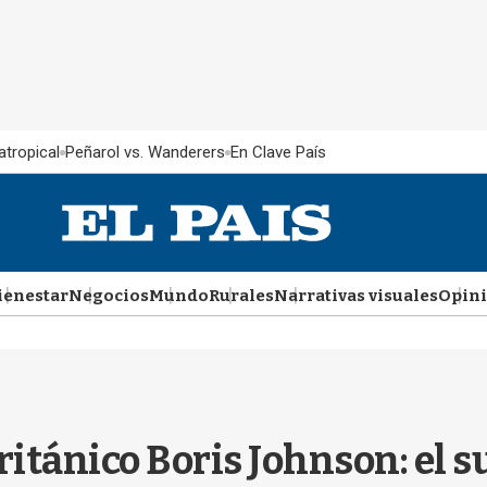
atropical
Peñarol vs. Wanderers
En Clave País
ienestar
Negocios
Mundo
Rurales
Narrativas visuales
Opin
ritánico Boris Johnson: el s