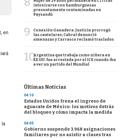
8
Mujer de 29 años permanece en CTI tras
intoxicarse con hamburguesas
presuntamente contaminadas en
Paysandú
9
Conexión Ganadera: Justicia prorrogó
, en
las cautelares; Cabral denunció
amenazas y Carrasco reclamó traslados
10
iará
Argentina que trabaja como niñera en
EE.UU. fue arrestada por el ICE cuando iba
a ver un partido del Mundial
Últimas Noticias
04:10
Estados Unidos frena el ingreso de
aguacate de México: los motivos detrás
del bloqueo y cómo impacta la medida
 la
04:05
Gobierno suspende 3.968 asignaciones
familiares por no asistir a clases tras