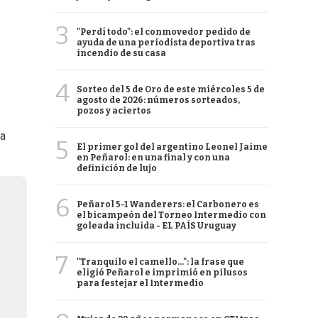
3
"Perdí todo": el conmovedor pedido de
ayuda de una periodista deportiva tras
incendio de su casa
4
Sorteo del 5 de Oro de este miércoles 5 de
agosto de 2026: números sorteados,
pozos y aciertos
da
5
El primer gol del argentino Leonel Jaime
en Peñarol: en una final y con una
definición de lujo
6
Peñarol 5-1 Wanderers: el Carbonero es
el bicampeón del Torneo Intermedio con
goleada incluida - EL PAÍS Uruguay
7
"Tranquilo el camello...": la frase que
eligió Peñarol e imprimió en pilusos
para festejar el Intermedio