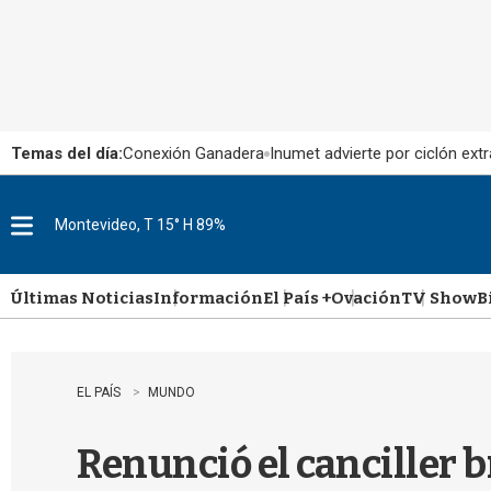
Temas del día:
Conexión Ganadera
Inumet advierte por ciclón extr
Montevideo, T 15° H 89%
M
e
n
u
Últimas Noticias
Información
El País +
Ovación
TV Show
B
EL PAÍS
MUNDO
Renunció el canciller b