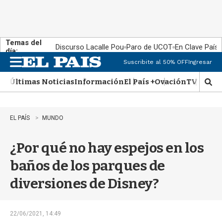
Temas del
Discurso Lacalle Pou
Paro de UCOT
En Clave País
día:
Suscribite al 50% OFF
Ingresar
M
e
Últimas Noticias
Información
El País +
Ovación
TV Show
n
M
u
o
s
t
EL PAÍS
MUNDO
r
a
¿Por qué no hay espejos en los
r
b
baños de los parques de
�
s
diversiones de Disney?
q
u
e
d
22/06/2021, 14:49