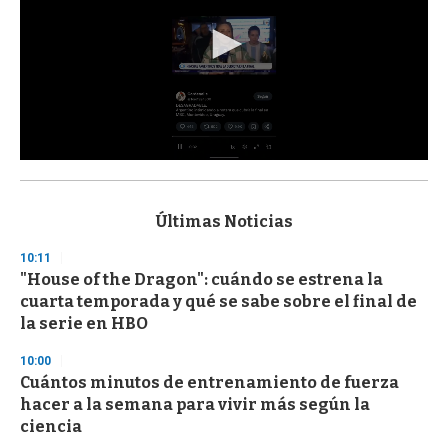
0
s
e
c
Últimas Noticias
o
n
10:11
d
"House of the Dragon": cuándo se estrena la
s
o
cuarta temporada y qué se sabe sobre el final de
f
la serie en HBO
3
3
s
10:00
e
Cuántos minutos de entrenamiento de fuerza
c
hacer a la semana para vivir más según la
o
n
ciencia
d