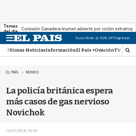
Temas
Conexión Ganadera
Inumet advierte por ciclón extratropi
del día:
Suscribite al 50% OFF
Ingresar
M
e
Últimas Noticias
Información
El País +
Ovación
TV Show
n
M
u
o
s
t
EL PAÍS
MUNDO
r
a
La policía británica espera
r
b
más casos de gas nervioso
�
s
Novichok
q
u
e
d
10/07/2018, 05:00