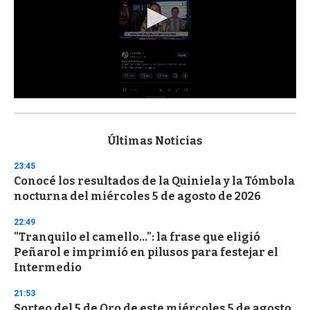
0
s
e
c
Últimas Noticias
o
n
23:45
d
Conocé los resultados de la Quiniela y la Tómbola
s
o
nocturna del miércoles 5 de agosto de 2026
f
3
22:49
3
s
"Tranquilo el camello...": la frase que eligió
e
Peñarol e imprimió en pilusos para festejar el
c
Intermedio
o
n
d
21:53
s
Sorteo del 5 de Oro de este miércoles 5 de agosto