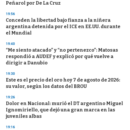
n
Peñarol por De La Cruz
d
s
19:56
Conceden la libertad bajo fianza a la niñera
argentina detenida por el ICE en EE.UU. durante
el Mundial
19:40
“Me siento atacado” y “no pertenezco”: Matosas
respondió a AUDEF y explicó por qué vuelve a
dirigir a Danubio
19:30
Este es el precio del oro hoy 7 de agosto de 2026:
su valor, según los datos del BROU
19:26
Dolor en Nacional: murió el DT argentino Miguel
Ignomiriello, que dejó una gran marca en las
juveniles albas
19:16