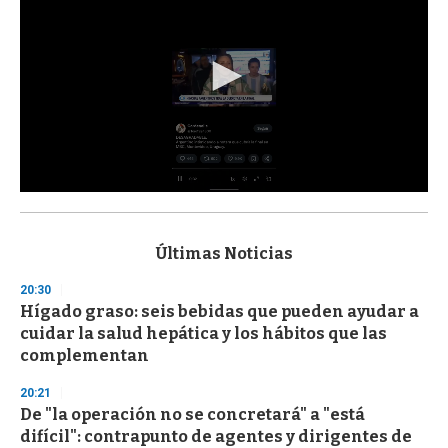
0
s
e
c
Últimas Noticias
o
n
20:30
d
Hígado graso: seis bebidas que pueden ayudar a
s
o
cuidar la salud hepática y los hábitos que las
f
complementan
3
3
s
20:21
e
De "la operación no se concretará" a "está
c
difícil": contrapunto de agentes y dirigentes de
o