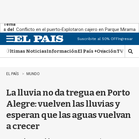
Tema
s del
Conflicto en el puerto
Explotaron cajero en Parque Miramar
día:
Suscribite al 50% OFF
Ingresar
M
e
Últimas Noticias
Información
El País +
Ovación
TV Show
n
M
u
o
s
t
EL PAÍS
MUNDO
r
a
La lluvia no da tregua en Porto
r
b
Alegre: vuelven las lluvias y
�
s
esperan que las aguas vuelvan
q
u
a crecer
e
d