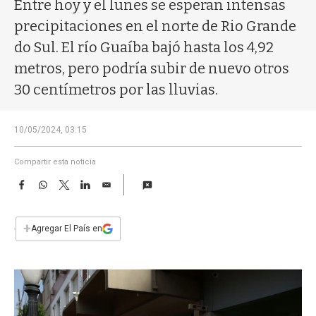
a
Entre hoy y el lunes se esperan intensas
precipitaciones en el norte de Rio Grande
do Sul. El río Guaíba bajó hasta los 4,92
metros, pero podría subir de nuevo otros
30 centímetros por las lluvias.
10/05/2024, 03:15
Compartir esta noticia
F
W
T
L
E
a
h
w
i
m
c
a
i
n
a
e
t
t
k
i
+
Agregar El País en
b
s
t
e
l
o
A
e
d
o
p
r
I
k
p
n