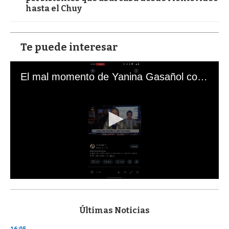
hasta el Chuy
Te puede interesar
El mal momento de Yanina Gasañol con un hincha argentino en "Subrayado"
0
s
e
c
Últimas Noticias
o
n
16:05