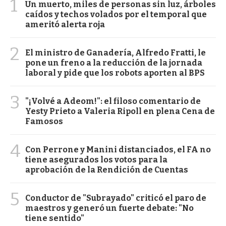
1
Un muerto, miles de personas sin luz, árboles
caídos y techos volados por el temporal que
ameritó alerta roja
2
El ministro de Ganadería, Alfredo Fratti, le
pone un freno a la reducción de la jornada
laboral y pide que los robots aporten al BPS
3
"¡Volvé a Adeom!": el filoso comentario de
Yesty Prieto a Valeria Ripoll en plena Cena de
Famosos
4
Con Perrone y Manini distanciados, el FA no
tiene asegurados los votos para la
aprobación de la Rendición de Cuentas
5
Conductor de "Subrayado" criticó el paro de
maestros y generó un fuerte debate: "No
tiene sentido"