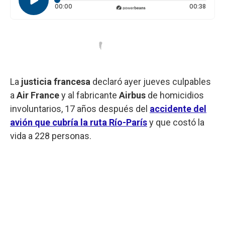
Tiempo transcurrido: 0 segundos
Durac
00:00
00:38
La
justicia francesa
declaró ayer jueves culpables
a
Air France
y al fabricante
Airbus
de homicidios
involuntarios, 17 años después del
accidente del
avión que cubría la ruta Río-París
y que costó la
vida a 228 personas.