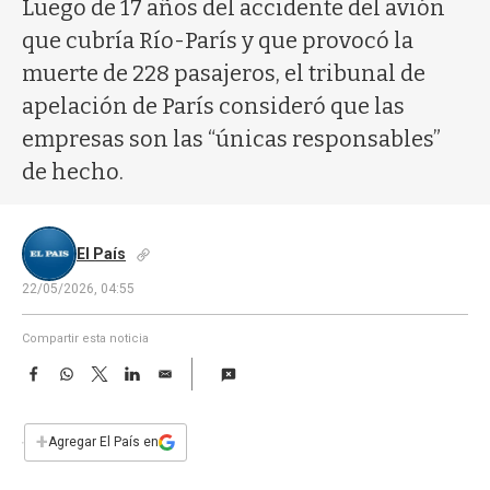
a
Luego de 17 años del accidente del avión
que cubría Río-París y que provocó la
muerte de 228 pasajeros, el tribunal de
apelación de París consideró que las
empresas son las “únicas responsables”
de hecho.
El País
22/05/2026, 04:55
Compartir esta noticia
F
W
T
L
E
a
h
w
i
m
c
a
i
n
a
e
t
t
k
i
+
Agregar El País en
b
s
t
e
l
o
A
e
d