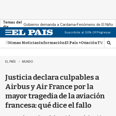
Temas del
Gobierno demanda a Cardama
Fenómeno de El Niño
día:
Suscribite al 50% OFF
Ingresar
M
e
Últimas Noticias
Información
El País +
Ovación
TV Show
n
M
u
o
s
t
EL PAÍS
MUNDO
r
a
Justicia declara culpables a
r
b
Airbus y Air France por la
�
s
mayor tragedia de la aviación
q
u
francesa: qué dice el fallo
e
d