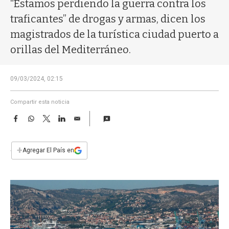
a
“Estamos perdiendo la guerra contra los
traficantes” de drogas y armas, dicen los
magistrados de la turística ciudad puerto a
orillas del Mediterráneo.
09/03/2024, 02:15
Compartir esta noticia
F
W
T
L
E
a
h
w
i
m
c
a
i
n
a
e
t
t
k
i
+
Agregar El País en
b
s
t
e
l
o
A
e
d
o
p
r
I
k
p
n