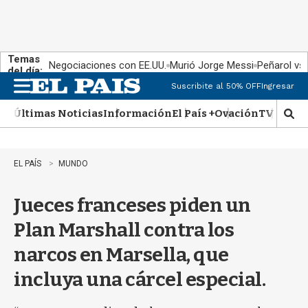
Temas
Negociaciones con EE.UU.
Murió Jorge Messi
Peñarol vs
del día:
Suscribite al 50% OFF
Ingresar
M
e
Últimas Noticias
Información
El País +
Ovación
TV Show
n
M
u
o
s
t
EL PAÍS
MUNDO
r
a
Jueces franceses piden un
r
b
Plan Marshall contra los
�
s
narcos en Marsella, que
q
u
incluya una cárcel especial.
e
d