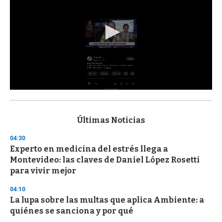
0
s
e
c
Últimas Noticias
o
n
04:30
d
Experto en medicina del estrés llega a
s
o
Montevideo: las claves de Daniel López Rosetti
f
para vivir mejor
3
3
s
04:10
e
La lupa sobre las multas que aplica Ambiente: a
c
quiénes se sanciona y por qué
o
n