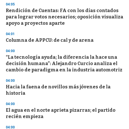
d
04:05
s
Rendición de Cuentas: FA con los días contados
para lograr votos necesarios; oposición visualiza
apoyo a proyectos aparte
04:01
Columna de APPCU: de cal y de arena
04:00
“La tecnología ayuda; la diferencia la hace una
decisión humana”: Alejandro Curcio analiza el
cambio de paradigma en la industria automotriz
04:00
Hacia la faena de novillos más jóvenes de la
historia
04:00
El agua en el norte aprieta pizarras; el partido
recién empieza
04:00