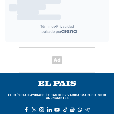
EL PAÍS STAFF
AYUDA
POLÍTICAS DE PRIVACIDAD
MAPA DEL SITIO
ANUNCIANTES
f
t
i
l
y
t
g
w
t