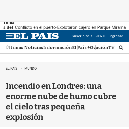
Tema
s del
Conflicto en el puerto
Explotaron cajero en Parque Miramar
día:
Suscribite al 50% OFF
Ingresar
M
e
Últimas Noticias
Información
El País +
Ovación
TV Show
n
M
u
o
s
t
EL PAÍS
MUNDO
r
a
Incendio en Londres: una
r
b
enorme nube de humo cubre
�
s
el cielo tras pequeña
q
u
explosión
e
d