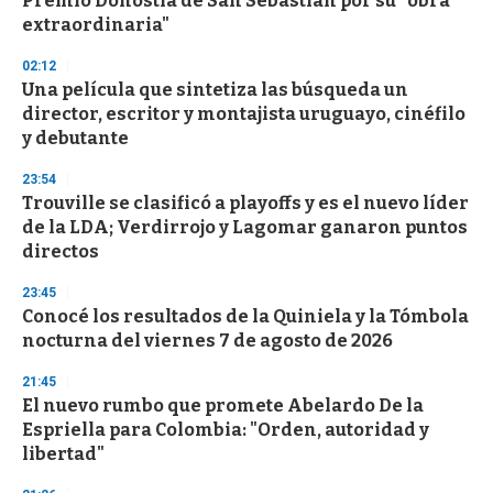
Premio Donostia de San Sebastián por su "obra
f
extraordinaria"
3
3
s
02:12
e
Una película que sintetiza las búsqueda un
c
director, escritor y montajista uruguayo, cinéfilo
o
n
y debutante
d
s
23:54
Trouville se clasificó a playoffs y es el nuevo líder
de la LDA; Verdirrojo y Lagomar ganaron puntos
directos
23:45
Conocé los resultados de la Quiniela y la Tómbola
nocturna del viernes 7 de agosto de 2026
21:45
El nuevo rumbo que promete Abelardo De la
Espriella para Colombia: "Orden, autoridad y
libertad"