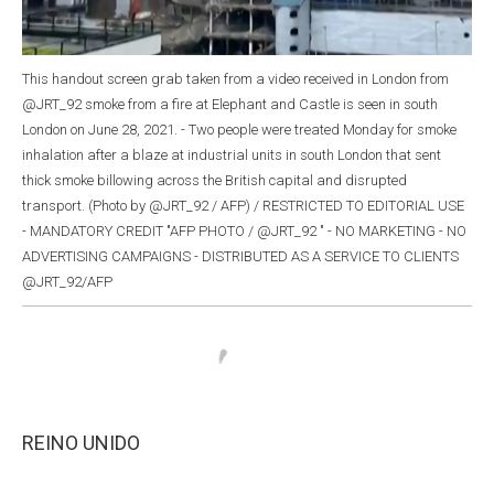
This handout screen grab taken from a video received in London from
@JRT_92 smoke from a fire at Elephant and Castle is seen in south
London on June 28, 2021. - Two people were treated Monday for smoke
inhalation after a blaze at industrial units in south London that sent
thick smoke billowing across the British capital and disrupted
transport. (Photo by @JRT_92 / AFP) / RESTRICTED TO EDITORIAL USE
- MANDATORY CREDIT "AFP PHOTO / @JRT_92 " - NO MARKETING - NO
ADVERTISING CAMPAIGNS - DISTRIBUTED AS A SERVICE TO CLIENTS
@JRT_92/AFP
REINO UNIDO