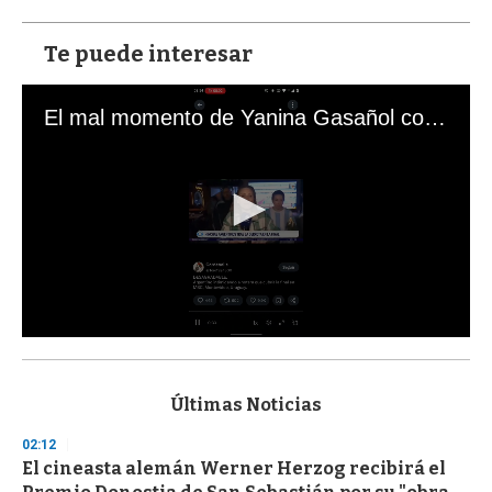
Te puede interesar
El mal momento de Yanina Gasañol con un hincha argentino en "Subrayado"
0
s
e
c
Últimas Noticias
o
n
02:12
d
El cineasta alemán Werner Herzog recibirá el
s
o