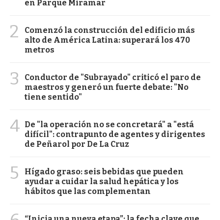
en Parque Miramar
2
Comenzó la construcción del edificio más
alto de América Latina: superará los 470
metros
3
Conductor de "Subrayado" criticó el paro de
maestros y generó un fuerte debate: "No
tiene sentido"
4
De "la operación no se concretará" a "está
difícil": contrapunto de agentes y dirigentes
de Peñarol por De La Cruz
5
Hígado graso: seis bebidas que pueden
ayudar a cuidar la salud hepática y los
hábitos que las complementan
“Inicia una nueva etapa”: la fecha clave que