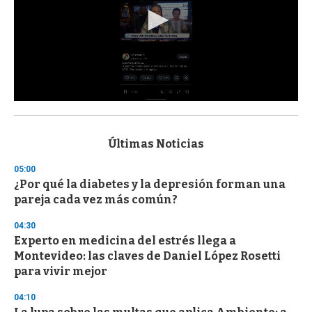
0
s
e
c
Últimas Noticias
o
n
05:00
d
¿Por qué la diabetes y la depresión forman una
s
o
pareja cada vez más común?
f
3
04:30
3
s
Experto en medicina del estrés llega a
e
Montevideo: las claves de Daniel López Rosetti
c
para vivir mejor
o
n
d
04:10
s