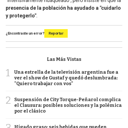
"intensivamente huaqueado", pero insiste en que la
presencia de la población ha ayudado a "cuidarlo
y protegerlo"
.
¿Encontraste un error?
Reportar
Las Más Vistas
1
Una estrella de la televisión argentina fue a
ver el show de Gustaf y quedó deslumbrada:
"Quiero trabajar con vos"
2
Suspensión de City Torque-Peñarol complica
el Clausura: posibles soluciones y la polémica
por el clásico
3
Hígado graso: seis bebidas que pueden