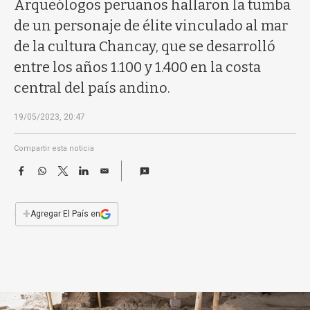
a
Arqueólogos peruanos hallaron la tumba
de un personaje de élite vinculado al mar
de la cultura Chancay, que se desarrolló
entre los años 1.100 y 1.400 en la costa
central del país andino.
19/05/2023, 20:47
Compartir esta noticia
F
W
T
L
E
a
h
w
i
m
c
a
i
n
a
e
t
t
k
i
+
Agregar El País en
b
s
t
e
l
o
A
e
d
o
p
r
I
k
p
n