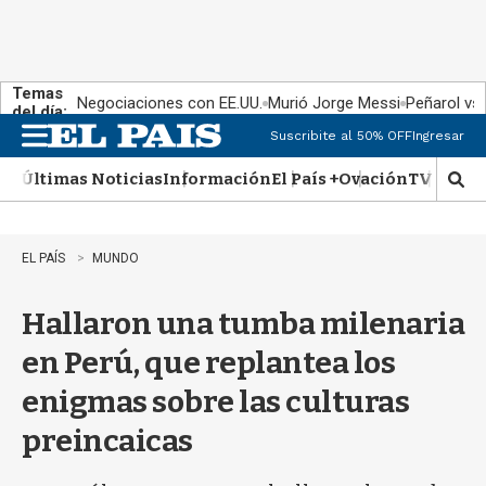
Temas
Negociaciones con EE.UU.
Murió Jorge Messi
Peñarol vs
del día:
Suscribite al 50% OFF
Ingresar
M
e
Últimas Noticias
Información
El País +
Ovación
TV Show
n
M
u
o
s
t
EL PAÍS
MUNDO
r
a
Hallaron una tumba milenaria
r
b
en Perú, que replantea los
�
s
enigmas sobre las culturas
q
u
preincaicas
e
d