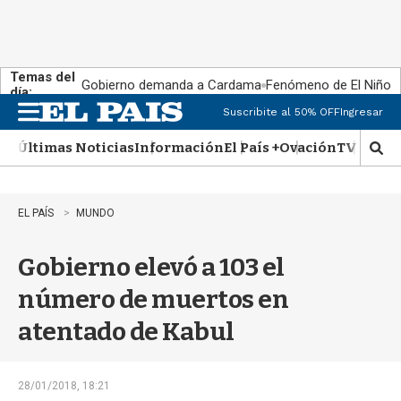
Temas del
Gobierno demanda a Cardama
Fenómeno de El Niño
día:
Suscribite al 50% OFF
Ingresar
M
e
Últimas Noticias
Información
El País +
Ovación
TV Show
n
M
u
o
s
t
EL PAÍS
MUNDO
r
a
Gobierno elevó a 103 el
r
b
número de muertos en
�
s
atentado de Kabul
q
u
e
d
28/01/2018, 18:21