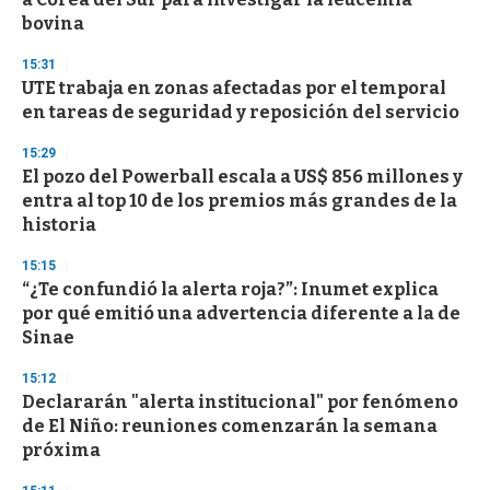
o
n
bovina
d
s
15:31
UTE trabaja en zonas afectadas por el temporal
en tareas de seguridad y reposición del servicio
15:29
El pozo del Powerball escala a US$ 856 millones y
entra al top 10 de los premios más grandes de la
historia
15:15
“¿Te confundió la alerta roja?”: Inumet explica
por qué emitió una advertencia diferente a la de
Sinae
15:12
Declararán "alerta institucional" por fenómeno
de El Niño: reuniones comenzarán la semana
próxima