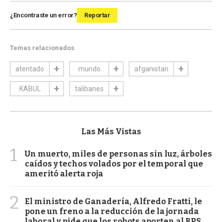
¿Encontraste un error?
Reportar
Temas relacionados
atentado
mundo
afganistan
KABUL
talibanes
Las Más Vistas
1
Un muerto, miles de personas sin luz, árboles
caídos y techos volados por el temporal que
ameritó alerta roja
2
El ministro de Ganadería, Alfredo Fratti, le
pone un freno a la reducción de la jornada
laboral y pide que los robots aporten al BPS