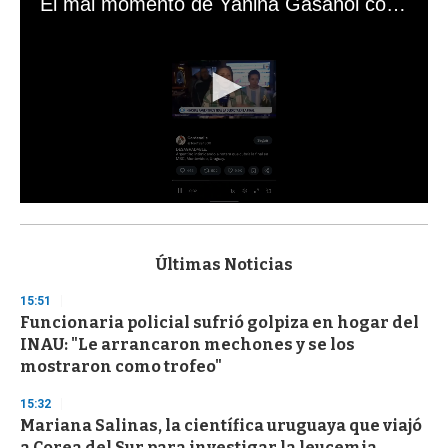
El mal momento de Yanina Gasañol con un hincha argentino en "Subrayado"
0
s
e
c
Últimas Noticias
o
n
15:51
d
Funcionaria policial sufrió golpiza en hogar del
s
o
INAU: "Le arrancaron mechones y se los
f
mostraron como trofeo"
3
3
s
15:32
e
Mariana Salinas, la científica uruguaya que viajó
c
a Corea del Sur para investigar la leucemia