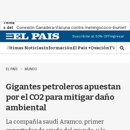
Tema
s del
Conexión Ganadera
Vacuna contra meningococo
Inumet ad
día:
Suscribite al 50% OFF
Ingresar
M
e
Últimas Noticias
Información
El País +
Ovación
TV Show
n
M
u
o
s
t
EL PAÍS
MUNDO
r
a
Gigantes petroleros apuestan
r
b
por el CO2 para mitigar daño
�
s
ambiental
q
u
e
La compañía saudí Aramco, primer
d