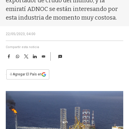
exportador de crudo del mundo, y la
a
emiratí ADNOC se están interesando por
esta industria de momento muy costosa.
22/05/2023, 04:00
Compartir esta noticia
F
W
T
L
E
a
h
w
i
m
c
a
i
n
a
e
t
t
k
i
+
Agregar El País en
b
s
t
e
l
o
A
e
d
o
p
r
I
k
p
n