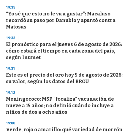
3
s
19:35
e
“Yo sé que esto no le va a gustar”: Macaluso
c
recordó su paso por Danubio y apuntó contra
o
n
Matosas
d
s
19:33
El pronóstico para el jueves 6 de agosto de 2026:
cómo estará el tiempo en cada zona del país,
según Inumet
19:31
Este es el precio del oro hoy 5 de agosto de 2026:
su valor, según los datos del BROU
19:12
Meningococo: MSP "focaliza" vacunación de
nueve a 15 años; no definió cuándo incluye a
niños de dos a ocho años
19:00
Verde, rojo o amarillo: qué variedad de morrón