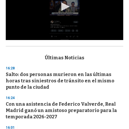
0
s
e
c
Últimas Noticias
o
n
16:28
d
Salto: dos personas murieron en las últimas
s
o
horas tras siniestros de tránsito en el mismo
f
punto de la ciudad
3
3
s
16:24
e
Con una asistencia de Federico Valverde, Real
c
Madrid ganó un amistoso preparatorio para la
o
n
temporada 2026-2027
d
s
16:01