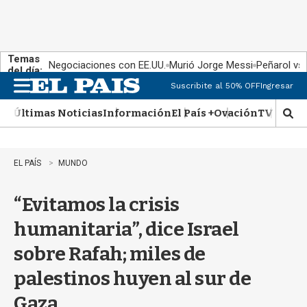
Temas
Negociaciones con EE.UU.
Murió Jorge Messi
Peñarol vs
del día:
Suscribite al 50% OFF
Ingresar
M
e
Últimas Noticias
Información
El País +
Ovación
TV Show
n
M
u
o
s
t
EL PAÍS
MUNDO
r
a
“Evitamos la crisis
r
b
humanitaria”, dice Israel
�
s
sobre Rafah; miles de
q
u
palestinos huyen al sur de
e
d
Gaza