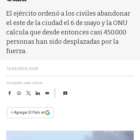
a
El ejército ordenó a los civiles abandonar
el este de la ciudad el 6 de mayo y la ONU
calcula que desde entonces casi 450.000
personas han sido desplazadas por la
fuerza.
16/05/2024, 03:05
Compartir esta noticia
F
W
T
L
E
a
h
w
i
m
c
a
i
n
a
e
t
t
k
i
+
Agregar El País en
b
s
t
e
l
o
A
e
d
o
p
r
I
k
p
n