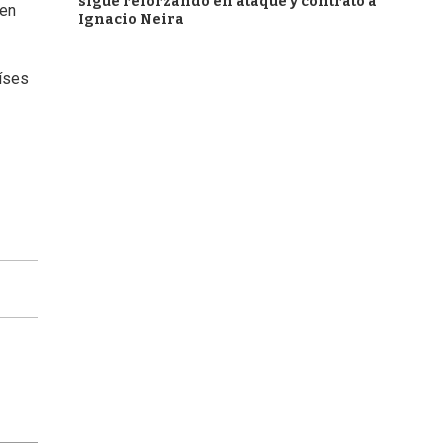
sigue reforzando en ataque y contrató a
 en
Ignacio Neira
aíses