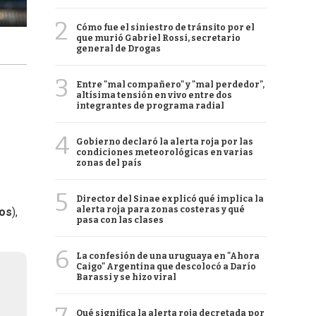
2
Cómo fue el siniestro de tránsito por el
que murió Gabriel Rossi, secretario
general de Drogas
3
Entre "mal compañero" y "mal perdedor",
altísima tensión en vivo entre dos
integrantes de programa radial
4
Gobierno declaró la alerta roja por las
condiciones meteorológicas en varias
zonas del país
5
Director del Sinae explicó qué implica la
alerta roja para zonas costeras y qué
dos
),
pasa con las clases
6
La confesión de una uruguaya en "Ahora
Caigo" Argentina que descolocó a Darío
Barassi y se hizo viral
Qué significa la alerta roja decretada por