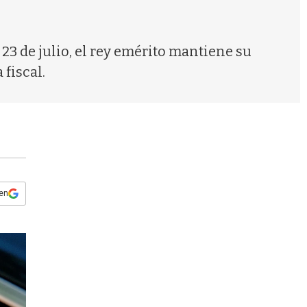
s
q
u
e
3 de julio, el rey emérito mantiene su
d
fiscal.
a
 en