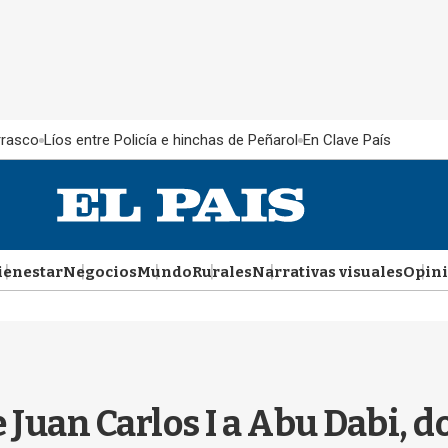
rrasco
Líos entre Policía e hinchas de Peñarol
En Clave País
ienestar
Negocios
Mundo
Rurales
Narrativas visuales
Opin
de Juan Carlos I a Abu Dabi,