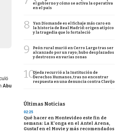
7
el gobierno y cómo se activa la operativa
en el país
8
Yan Diomande es el fichaje más caro en
la historia de Real Madrid: origen atípico
y la tragedia que lo fortaleció
9
Peón rural murió en Cerro Largo tras ser
alcanzado por un rayo; hubo desplazados
y destrozos en varias zonas
10
Ojeda recurrió a la Institución de
Derechos Humanos, tras no encontrar
culó
respuesta en una denuncia contra Clavijo
en
Abu
Últimas Noticias
02:25
Qué hacer en Montevideo este fin de
semana: La K'onga en el Antel Arena,
Gustaf en el Movie y más recomendados