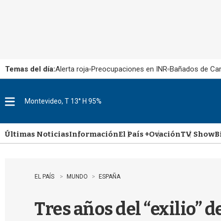
Temas del día:
Alerta roja
Preocupaciones en INR
Bañados de Ca
Montevideo, T 13° H 95%
M
e
n
u
Últimas Noticias
Información
El País +
Ovación
TV Show
B
EL PAÍS
MUNDO
ESPAÑA
Tres años del “exilio” 