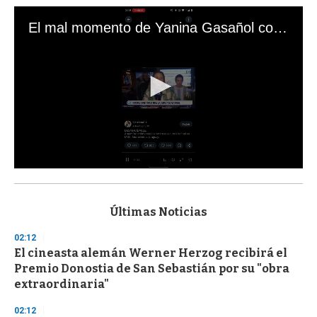
El mal momento de Yanina Gasañol con un hincha argentino en "Subrayado"
0
s
e
c
Últimas Noticias
o
n
02:12
d
El cineasta alemán Werner Herzog recibirá el
s
o
Premio Donostia de San Sebastián por su "obra
f
extraordinaria"
3
3
s
02:12