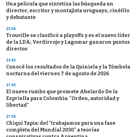
e
Una película que sintetiza las búsqueda un
c
director, escritor y montajista uruguayo, cinéfilo
o
n
y debutante
d
s
23:54
Trouville se clasificó a playoffs y es el nuevo líder
de la LDA; Verdirrojo y Lagomar ganaron puntos
directos
23:45
Conocé los resultados de la Quiniela y la Tómbola
nocturna del viernes 7 de agosto de 2026
21:45
El nuevo rumbo que promete Abelardo De la
Espriella para Colombia: "Orden, autoridad y
libertad"
21:26
Chiqui Tapia: del "trabajamos para una fase
completa del Mundial 2030" a teorías
conspirativas contra Argentina