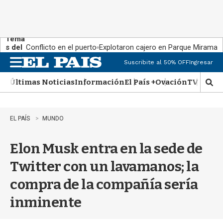
Tema
s del
Conflicto en el puerto
Explotaron cajero en Parque Miramar
día:
Suscribite al 50% OFF
Ingresar
M
e
Últimas Noticias
Información
El País +
Ovación
TV Show
n
M
u
o
s
t
EL PAÍS
MUNDO
r
a
Elon Musk entra en la sede de
r
b
Twitter con un lavamanos; la
�
s
compra de la compañía sería
q
u
inminente
e
d