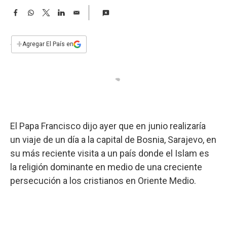
a
F
W
T
L
E
a
h
w
i
m
c
a
i
n
a
e
t
t
k
i
+
Agregar El País en
b
s
t
e
l
o
A
e
d
o
p
r
I
k
p
n
El Papa Francisco dijo ayer que en junio realizaría
un viaje de un día a la capital de Bosnia, Sarajevo, en
su más reciente visita a un país donde el Islam es
la religión dominante en medio de una creciente
persecución a los cristianos en Oriente Medio.