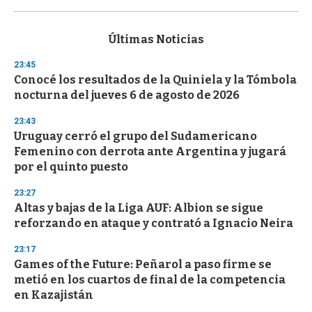
0
s
e
c
Últimas Noticias
o
n
23:45
d
Conocé los resultados de la Quiniela y la Tómbola
s
o
nocturna del jueves 6 de agosto de 2026
f
3
23:43
3
s
Uruguay cerró el grupo del Sudamericano
e
Femenino con derrota ante Argentina y jugará
c
por el quinto puesto
o
n
d
23:27
s
Altas y bajas de la Liga AUF: Albion se sigue
reforzando en ataque y contrató a Ignacio Neira
23:17
Games of the Future: Peñarol a paso firme se
metió en los cuartos de final de la competencia
en Kazajistán