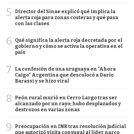
5
Director del Sinae explicó qué implica la
alerta roja para zonas costeras y qué pasa
con las clases
6
Qué significa la alerta roja decretada por el
gobierno y cómo se activa la operativa en el
país
7
La confesión de una uruguaya en "Ahora
Caigo" Argentina que descolocó a Darío
Barassi y se hizo viral
8
Peón rural murió en Cerro Largo tras ser
alcanzado por un rayo; hubo desplazados y
destrozos en varias zonas
9
Preocupación en INR tras resolución judicial
que autorizó visita conyugal al líder narco