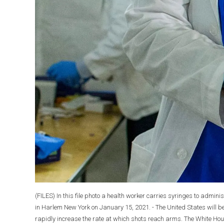
(FILES) In this file photo a health worker carries syringes to admin
in Harlem New York on January 15, 2021. - The United States will be
rapidly increase the rate at which shots reach arms. The White Hous