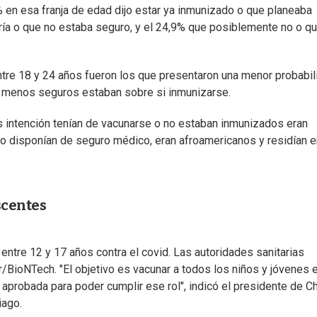
 en esa franja de edad dijo estar ya inmunizado o que planeaba
ría o que no estaba seguro, y el 24,9% que posiblemente no o q
ntre 18 y 24 años fueron los que presentaron una menor probabil
ue menos seguros estaban sobre si inmunizarse.
s intención tenían de vacunarse o no estaban inmunizados eran
no disponían de seguro médico, eran afroamericanos y residían e
scentes
ntre 12 y 17 años contra el covid. Las autoridades sanitarias
r/BioNTech. "El objetivo es vacunar a todos los niños y jóvenes 
probada para poder cumplir ese rol", indicó el presidente de Ch
iago.