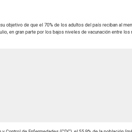
 su objetivo de que el 70% de los adultos del país reciban al me
lio, en gran parte por los bajos niveles de vacunación entre los
n y Control de Enfermedades (CDC), el 55,9% de la población (m