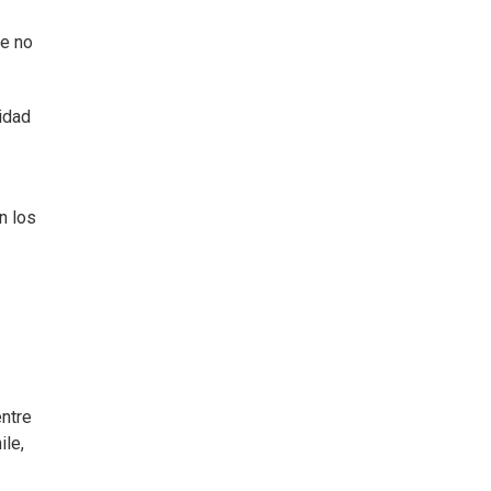
ue no
idad
n los
entre
ile,