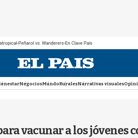
atropical
Peñarol vs. Wanderers
En Clave País
ienestar
Negocios
Mundo
Rurales
Narrativas visuales
Opin
ara vacunar a los jóvenes c