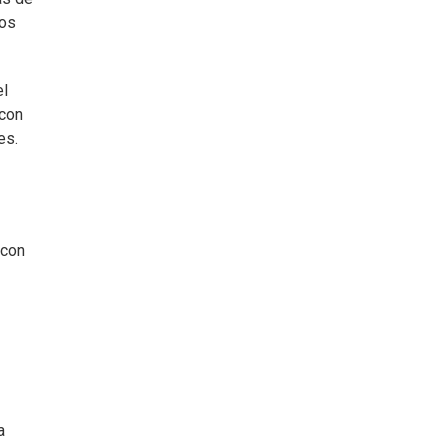
nos
el
 con
es.
 con
a