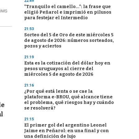
22:49
"Tranquilo el camello...": la frase que
 OMS
eligió Peñarol e imprimió en pilusos
para festejar el Intermedio
21:53
Sorteo del 5 de Oro de este miércoles 5
de agosto de 2026: números sorteados,
pozos y aciertos
21:19
Esta es la cotización del dólar hoy en
pesos uruguayos al cierre del
miércoles 5 de agosto de 2026
21:16
¿Por qué está lenta o se cae la
plataforma e-BROU, qué alcance tiene
el problema, qué riesgos hay y cuándo
de
se resolverá?
l
21:15
El primer gol del argentino Leonel
Jaime en Peñarol: en una final y con
una definición de lujo