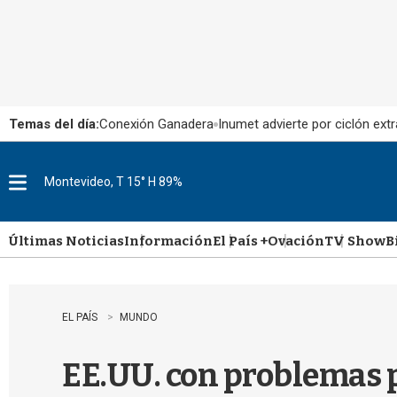
Temas del día:
Conexión Ganadera
Inumet advierte por ciclón extr
Montevideo, T 15° H 89%
M
e
n
u
Últimas Noticias
Información
El País +
Ovación
TV Show
B
EL PAÍS
MUNDO
EE.UU. con problemas p