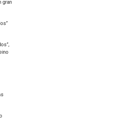
n gran
dos”
dos”,
eino
as
o