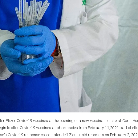
ister Pfizer Covid-19 vaccines at the opening of a new vaccination site at Corsi H
gin to offer Covid-19 vaccines at pharmacies from February 11,2021 part of effo
e's Covid-19 response coordinator Jeff Zients told reporters on February 2, 202