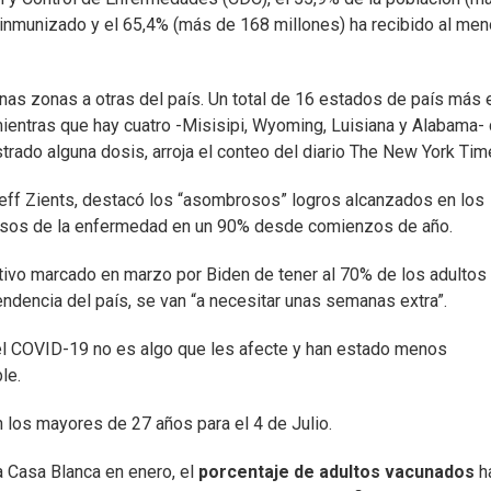
nmunizado y el 65,4% (más de 168 millones) ha recibido al me
as zonas a otras del país. Un total de 16 estados de país más 
mientras que hay cuatro -Misisipi, Wyoming, Luisiana y Alabama-
rado alguna dosis, arroja el conteo del diario The New York Tim
eff Zients, destacó los “asombrosos” logros alcanzados en los
asos de la enfermedad en un 90% desde comienzos de año.
etivo marcado en marzo por Biden de tener al 70% de los adultos
endencia del país, se van “a necesitar unas semanas extra”.
el COVID-19 no es algo que les afecte y han estado menos
le.
 los mayores de 27 años para el 4 de Julio.
a Casa Blanca en enero, el
porcentaje de adultos vacunados
h