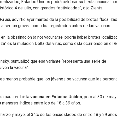
realizados, Estados Unidos podrá celebrar su fiesta nacional co
órico 4 de julio, con grandes festividades”, dijo Zients.
Fauci
, advirtió ayer martes de la posibilidad de brotes “localiza
 a ser tan graves como los registrados antes de las vacunas.
a en la obstinación (a no) vacunarse, podría haber brotes localiza
naza” es la mutación Delta del virus, como está ocurriendo en el R
ensky, puntualizó que esa variante “representa una serie de
iven la vacuna”.
e es menos probable que los jóvenes se vacunen que las person
s para recibir la
vacuna en Estados Unidos
, pero al 30 de may
 menores índices entre los de 18 a 39 años.
 marzo y mayo, el 34% de los encuestados de entre 18 y 39 años