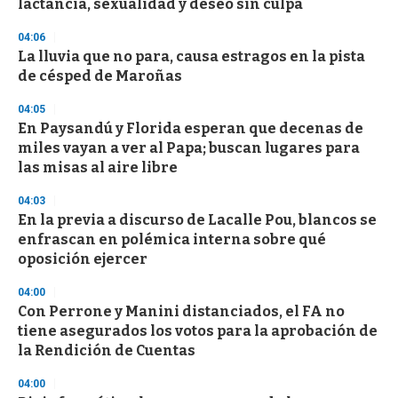
lactancia, sexualidad y deseo sin culpa
f
3
04:06
3
s
La lluvia que no para, causa estragos en la pista
e
de césped de Maroñas
c
o
04:05
n
d
En Paysandú y Florida esperan que decenas de
s
miles vayan a ver al Papa; buscan lugares para
las misas al aire libre
04:03
En la previa a discurso de Lacalle Pou, blancos se
enfrascan en polémica interna sobre qué
oposición ejercer
04:00
Con Perrone y Manini distanciados, el FA no
tiene asegurados los votos para la aprobación de
la Rendición de Cuentas
04:00