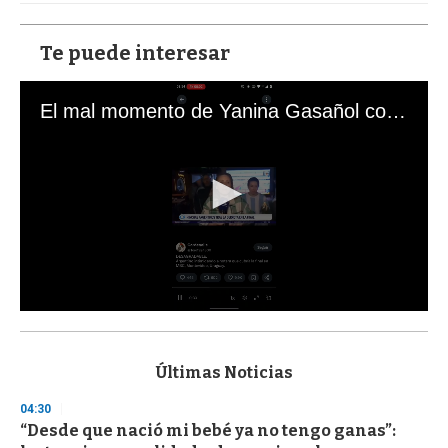
Te puede interesar
El mal momento de Yanina Gasañol con un hincha argentino en "Subrayado"
0
s
e
c
Últimas Noticias
o
n
04:30
d
“Desde que nació mi bebé ya no tengo ganas”:
s
o