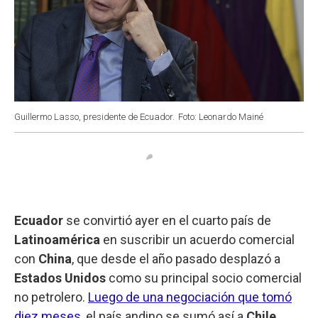
Guillermo Lasso, presidente de Ecuador.
Foto: Leonardo Mainé
Ecuador
se convirtió ayer en el cuarto país de
Latinoamérica
en suscribir un acuerdo comercial
con
China
, que desde el año pasado desplazó a
Estados Unidos
como su principal socio comercial
no petrolero.
Luego de una negociación que tomó
diez meses
, el país andino se sumó así a
Chile
,