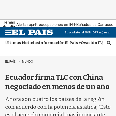
Temas
Alerta roja
Preocupaciones en INR
Bañados de Carrasco
del día:
Suscribite al 50% OFF
Ingresar
M
e
Últimas Noticias
Información
El País +
Ovación
TV Show
n
M
u
o
s
t
EL PAÍS
MUNDO
r
a
Ecuador firma TLC con China
r
b
negociado en menos de un año
�
s
q
Ahora son cuatro los países de la región
u
con acuerdo con la potencia asiática; “Este
e
d
es el acuerdo comercial más importante