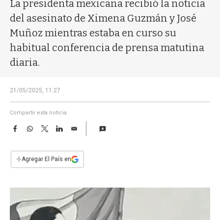
a
La presidenta mexicana recibió la noticia
del asesinato de Ximena Guzmán y José
Muñoz mientras estaba en curso su
habitual conferencia de prensa matutina
diaria.
21/05/2025, 11:27
Compartir esta noticia
F
W
T
L
E
a
h
w
i
m
c
a
i
n
a
e
t
t
k
i
+
Agregar El País en
b
s
t
e
l
o
A
e
d
o
p
r
I
k
p
n