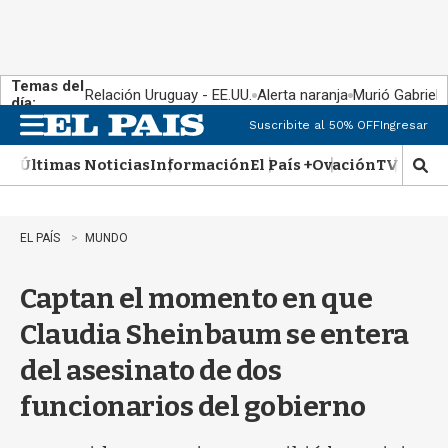
Temas del
Relación Uruguay - EE.UU.
Alerta naranja
Murió Gabriel 
día:
Suscribite al 50% OFF
Ingresar
M
e
Últimas Noticias
Información
El País +
Ovación
TV Show
n
M
u
o
s
t
EL PAÍS
MUNDO
r
a
Captan el momento en que
r
b
Claudia Sheinbaum se entera
�
s
del asesinato de dos
q
u
funcionarios del gobierno
e
d