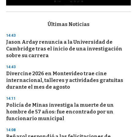
0
s
e
c
Últimas Noticias
o
n
14:43
d
Jason Arday renuncia a la Universidad de
s
o
Cambridge tras el inicio de una investigación
f
sobre su carrera
3
3
s
14:43
e
Divercine 2026 en Montevideo trae cine
c
internacional, talleres y actividades gratuitas
o
n
durante el mes de agosto
d
s
14:11
Policía de Minas investiga la muerte de un
hombre de 57 años: fue encontrado por un
funcionario municipal
14:08
Peñarol respondió a las felicitaciones de