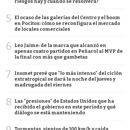
riesgos hay y cuándo se resolverá?
5
El ocaso de las galerías del Centro y el boom
en Pocitos: cómo se reconfigura el mercado
de locales comerciales
6
Leo Jaime: de la marca que alcanzó en
apenas cuatro partidos en Peñarol al MVP de
la final con más que gambetas
7
Inumet prevé que "lo más intenso" del ciclón
extratropical se dará la noche del jueves y
madrugada del viernes
8
Las "presiones" de Estados Unidos que ha
recibido el gobierno en este período y qué
diálogo se está manteniendo
9
Tormentas, vientos de 100 km/h y caída