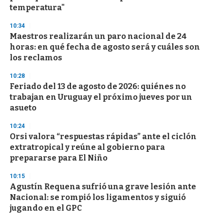
f
temperatura"
3
3
s
10:34
e
Maestros realizarán un paro nacional de 24
c
horas: en qué fecha de agosto será y cuáles son
o
n
los reclamos
d
s
10:28
Feriado del 13 de agosto de 2026: quiénes no
trabajan en Uruguay el próximo jueves por un
asueto
10:24
Orsi valora “respuestas rápidas” ante el ciclón
extratropical y reúne al gobierno para
prepararse para El Niño
10:15
Agustín Requena sufrió una grave lesión ante
Nacional: se rompió los ligamentos y siguió
jugando en el GPC