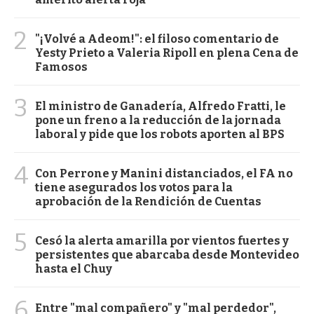
2
"¡Volvé a Adeom!": el filoso comentario de
Yesty Prieto a Valeria Ripoll en plena Cena de
Famosos
3
El ministro de Ganadería, Alfredo Fratti, le
pone un freno a la reducción de la jornada
laboral y pide que los robots aporten al BPS
4
Con Perrone y Manini distanciados, el FA no
tiene asegurados los votos para la
aprobación de la Rendición de Cuentas
5
Cesó la alerta amarilla por vientos fuertes y
persistentes que abarcaba desde Montevideo
hasta el Chuy
6
Entre "mal compañero" y "mal perdedor",