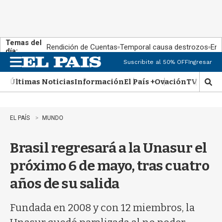
Temas del
Rendición de Cuentas
Temporal causa destrozos
En 
día:
Suscribite al 50% OFF
Ingresar
M
e
Últimas Noticias
Información
El País +
Ovación
TV Show
n
M
u
o
s
t
EL PAÍS
MUNDO
r
a
Brasil regresará a la Unasur el
r
b
próximo 6 de mayo, tras cuatro
�
s
años de su salida
q
u
e
Fundada en 2008 y con 12 miembros, la
d