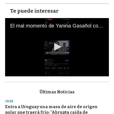
Te puede interesar
El mal momento de Yanina Gasañol con un hincha argentino en "Subrayado"
0
s
e
c
Últimas Noticias
o
n
10:53
d
Entra a Uruguay una masa de aire de origen
s
o
polar que traerá frío: "Abrupta caída de