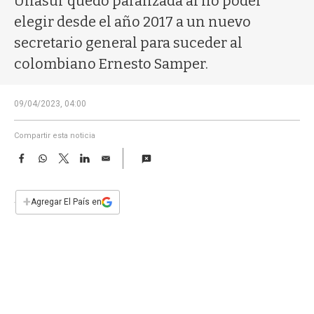
Unasur quedó paralizada al no poder
a
elegir desde el año 2017 a un nuevo
secretario general para suceder al
colombiano Ernesto Samper.
09/04/2023, 04:00
Compartir esta noticia
F
W
T
L
E
a
h
w
i
m
c
a
i
n
a
e
t
t
k
i
+
Agregar El País en
b
s
t
e
l
o
A
e
d
o
p
r
I
k
p
n