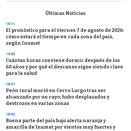
s
e
c
Últimas Noticias
o
n
19:11
d
El pronóstico para el viernes 7 de agosto de 2026:
s
o
cómo estará el tiempo en cada zona del país,
f
según Inumet
3
3
s
19:00
e
Cuántas horas conviene dormir después de los
c
60 años y por qué el descanso sigue siendo clave
o
n
para la salud
d
s
18:57
Peón rural murió en Cerro Largo tras ser
alcanzado por un rayo; hubo desplazados y
destrozos en varias zonas
18:50
Buena parte del país bajo alerta naranja y
amarilla de Inumet por vientos muy fuertes y