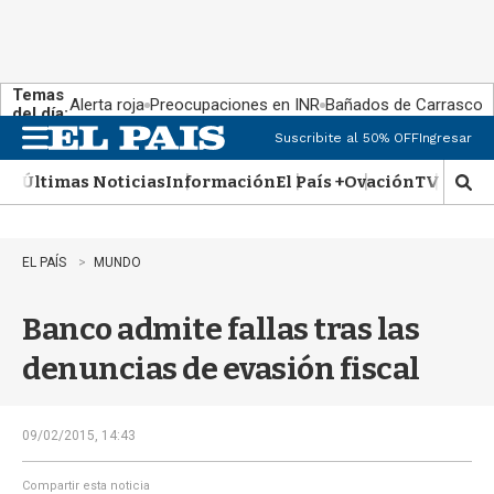
Temas
Alerta roja
Preocupaciones en INR
Bañados de Carrasco
del día:
Suscribite al 50% OFF
Ingresar
M
e
Últimas Noticias
Información
El País +
Ovación
TV Show
n
M
u
o
s
t
EL PAÍS
MUNDO
r
a
Banco admite fallas tras las
r
b
denuncias de evasión fiscal
�
s
q
u
09/02/2015, 14:43
e
d
Compartir esta noticia