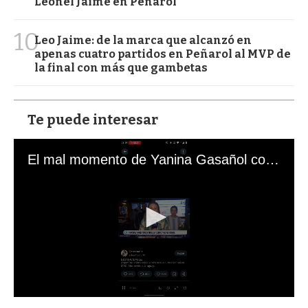
Leonel Jaime en Peñarol
10
Leo Jaime: de la marca que alcanzó en
apenas cuatro partidos en Peñarol al MVP de
la final con más que gambetas
Te puede interesar
El mal momento de Yanina Gasañol con un hincha argentino en "Subrayado"
0