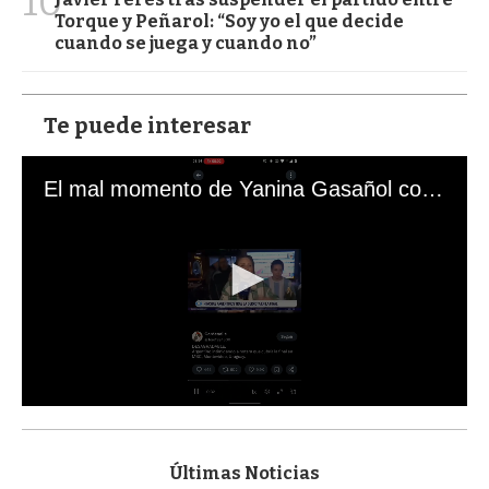
10
Torque y Peñarol: “Soy yo el que decide
cuando se juega y cuando no”
Te puede interesar
El mal momento de Yanina Gasañol con un hincha argentino en "Subrayado"
0
s
e
c
Últimas Noticias
o