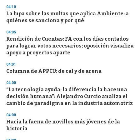
n
04:10
d
La lupa sobre las multas que aplica Ambiente: a
s
o
quiénes se sanciona y por qué
f
3
04:05
3
s
Rendición de Cuentas: FA con los días contados
e
para lograr votos necesarios; oposición visualiza
c
apoyo a proyectos aparte
o
n
d
04:01
s
Columna de APPCU: de cal y de arena
04:00
“La tecnología ayuda; la diferencia la hace una
decisión humana”: Alejandro Curcio analiza el
cambio de paradigma en la industria automotriz
04:00
Hacia la faena de novillos más jóvenes de la
historia