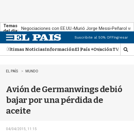
Temas
Negociaciones con EE.UU.
Murió Jorge Messi
Peñarol vs
del día:
Suscribite al 50% OFF
Ingresar
M
e
Últimas Noticias
Información
El País +
Ovación
TV Show
n
M
u
o
s
t
EL PAÍS
MUNDO
r
a
Avión de Germanwings debió
r
b
bajar por una pérdida de
�
s
aceite
q
u
e
d
04/04/2015, 11:15