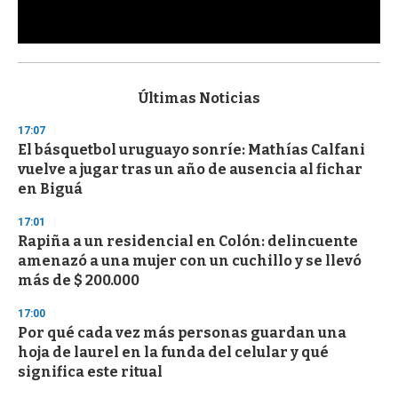
0
s
e
c
Últimas Noticias
o
n
17:07
d
El básquetbol uruguayo sonríe: Mathías Calfani
s
o
vuelve a jugar tras un año de ausencia al fichar
f
en Biguá
3
3
s
17:01
e
Rapiña a un residencial en Colón: delincuente
c
amenazó a una mujer con un cuchillo y se llevó
o
n
más de $ 200.000
d
s
17:00
Por qué cada vez más personas guardan una
hoja de laurel en la funda del celular y qué
significa este ritual