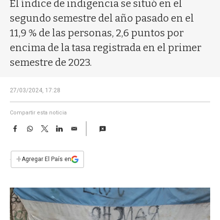
a
El índice de indigencia se situó en el
segundo semestre del año pasado en el
11,9 % de las personas, 2,6 puntos por
encima de la tasa registrada en el primer
semestre de 2023.
27/03/2024, 17:28
Compartir esta noticia
F
W
T
L
E
a
h
w
i
m
c
a
i
n
a
e
t
t
k
i
+
Agregar El País en
b
s
t
e
l
o
A
e
d
o
p
r
I
k
p
n