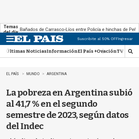
Temas
Bañados de Carrasco
Líos entre Policía e hinchas de Peña
del día:
Suscribite al 50% OFF
Ingresar
M
e
Últimas Noticias
Información
El País +
Ovación
TV Show
n
M
u
o
s
t
EL PAÍS
MUNDO
ARGENTINA
r
a
La pobreza en Argentina subió
r
b
al 41,7 % en el segundo
�
s
semestre de 2023, según datos
q
u
del Indec
e
d