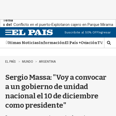
Tema
s del
Conflicto en el puerto
Explotaron cajero en Parque Miramar
día:
Suscribite al 50% OFF
Ingresar
M
e
Últimas Noticias
Información
El País +
Ovación
TV Show
n
M
u
o
s
t
EL PAÍS
MUNDO
ARGENTINA
r
a
Sergio Massa: "Voy a convocar
r
b
a un gobierno de unidad
�
s
nacional el 10 de diciembre
q
u
como presidente"
e
d