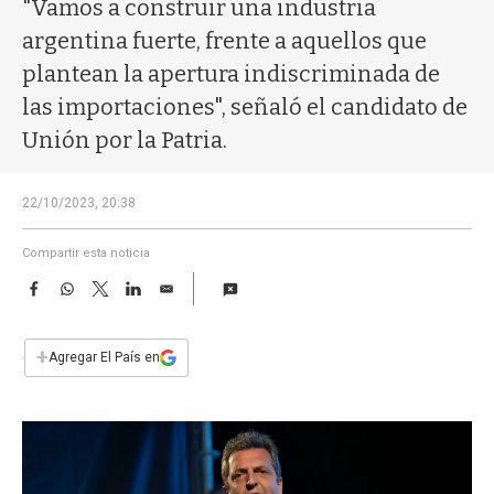
a
"Vamos a construir una industria
argentina fuerte, frente a aquellos que
plantean la apertura indiscriminada de
las importaciones", señaló el candidato de
Unión por la Patria.
22/10/2023, 20:38
Compartir esta noticia
F
W
T
L
E
a
h
w
i
m
c
a
i
n
a
e
t
t
k
i
+
Agregar El País en
b
s
t
e
l
o
A
e
d
o
p
r
I
k
p
n