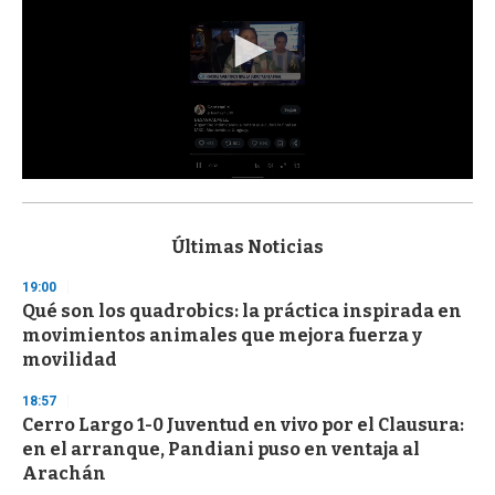
0
s
e
c
Últimas Noticias
o
n
19:00
d
Qué son los quadrobics: la práctica inspirada en
s
o
movimientos animales que mejora fuerza y
f
movilidad
3
3
s
18:57
e
Cerro Largo 1-0 Juventud en vivo por el Clausura:
c
en el arranque, Pandiani puso en ventaja al
o
n
Arachán
d