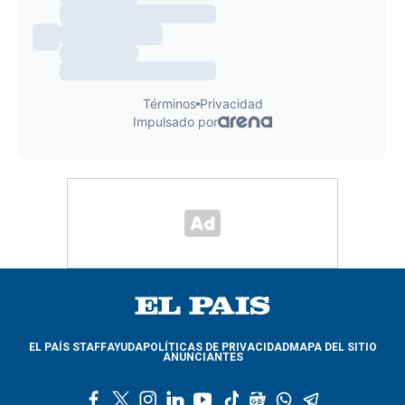
EL PAÍS STAFF
AYUDA
POLÍTICAS DE PRIVACIDAD
MAPA DEL SITIO
ANUNCIANTES
f
t
i
l
y
t
g
w
t