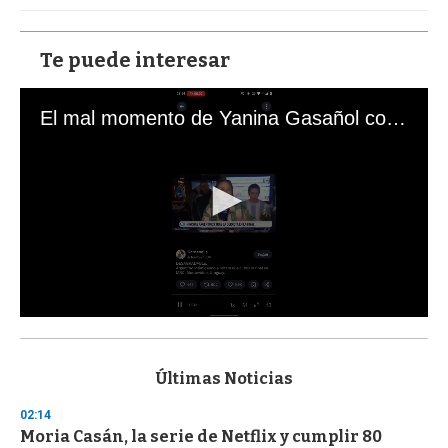
Te puede interesar
El mal momento de Yanina Gasañol con un hincha argentino en "Subrayado"
0
s
e
c
Últimas Noticias
o
n
02:14
d
Moria Casán, la serie de Netflix y cumplir 80
s