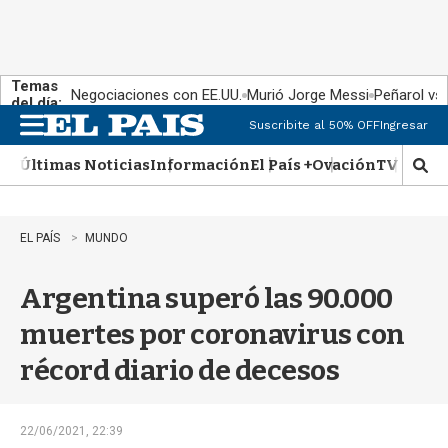
Temas
Negociaciones con EE.UU.
Murió Jorge Messi
Peñarol vs
del día:
Suscribite al 50% OFF
Ingresar
M
e
Últimas Noticias
Información
El País +
Ovación
TV Show
n
M
u
o
s
t
EL PAÍS
MUNDO
r
a
Argentina superó las 90.000
r
b
muertes por coronavirus con
�
s
récord diario de decesos
q
u
e
d
22/06/2021, 22:39