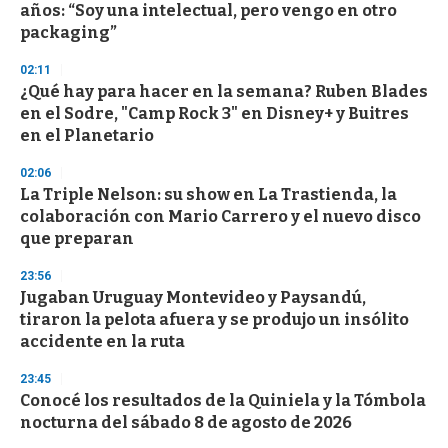
o
años: “Soy una intelectual, pero vengo en otro
f
packaging”
3
3
s
02:11
e
¿Qué hay para hacer en la semana? Ruben Blades
c
en el Sodre, "Camp Rock 3" en Disney+ y Buitres
o
n
en el Planetario
d
s
02:06
La Triple Nelson: su show en La Trastienda, la
colaboración con Mario Carrero y el nuevo disco
que preparan
23:56
Jugaban Uruguay Montevideo y Paysandú,
tiraron la pelota afuera y se produjo un insólito
accidente en la ruta
23:45
Conocé los resultados de la Quiniela y la Tómbola
nocturna del sábado 8 de agosto de 2026