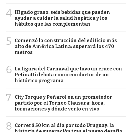
4
Hígado graso: seis bebidas que pueden
ayudar a cuidar la salud hepática y los
hábitos que las complementan
5
Comenzó la construcción del edificio más
alto de América Latina: superará los 470
metros
6
La figura del Carnaval que tuvo un cruce con
Petinatti debuta como conductor de un
histórico programa
7
City Torque y Peñarol en un prometedor
partido por el Torneo Clausura: hora,
formaciones y dónde verlo en vivo
8
Correrá 50 km al día por todo Uruguay: la
historia de superación tras el nuevo desafío