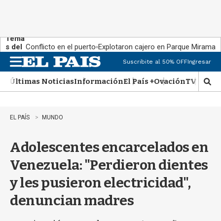
Tema
s del
Conflicto en el puerto
Explotaron cajero en Parque Miramar
día:
Suscribite al 50% OFF
Ingresar
M
e
Últimas Noticias
Información
El País +
Ovación
TV Show
n
M
u
o
s
t
EL PAÍS
MUNDO
r
a
Adolescentes encarcelados en
r
b
Venezuela: "Perdieron dientes
�
s
y les pusieron electricidad",
q
u
denuncian madres
e
d