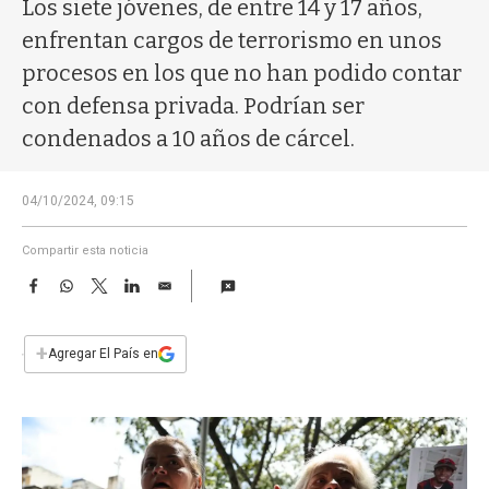
a
Los siete jóvenes, de entre 14 y 17 años,
enfrentan cargos de terrorismo en unos
procesos en los que no han podido contar
con defensa privada. Podrían ser
condenados a 10 años de cárcel.
04/10/2024, 09:15
Compartir esta noticia
F
W
T
L
E
a
h
w
i
m
c
a
i
n
a
e
t
t
k
i
+
Agregar El País en
b
s
t
e
l
o
A
e
d
o
p
r
I
k
p
n