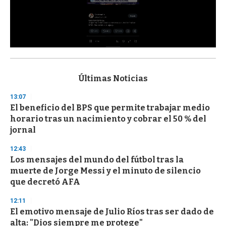
0
s
e
c
Últimas Noticias
o
n
13:07
d
El beneficio del BPS que permite trabajar medio
s
o
horario tras un nacimiento y cobrar el 50 % del
f
jornal
3
3
s
12:43
e
Los mensajes del mundo del fútbol tras la
c
muerte de Jorge Messi y el minuto de silencio
o
n
que decretó AFA
d
s
12:11
El emotivo mensaje de Julio Ríos tras ser dado de
alta: "Dios siempre me protege"