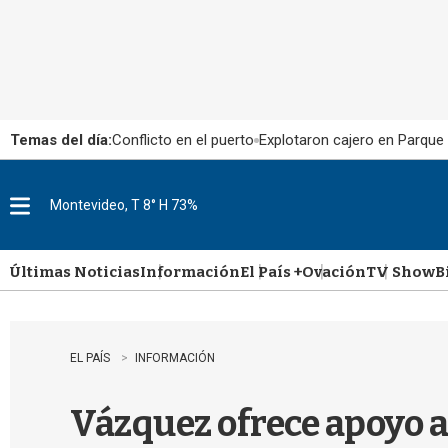
Temas del día:
Conflicto en el puerto
Explotaron cajero en Parque
Montevideo, T 8° H 73%
M
e
n
u
Últimas Noticias
Información
El País +
Ovación
TV Show
B
EL PAÍS
INFORMACIÓN
Vázquez ofrece apoyo a