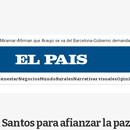
 Miramar
Afirman que Araujo se va del Barcelona
Gobierno demanda
ienestar
Negocios
Mundo
Rurales
Narrativas visuales
Opin
 Santos para afianzar la paz