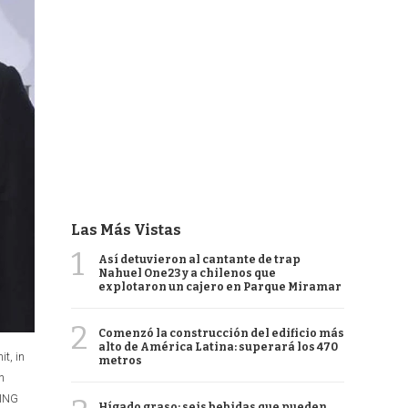
Las Más Vistas
1
Así detuvieron al cantante de trap
Nahuel One23 y a chilenos que
explotaron un cajero en Parque Miramar
2
Comenzó la construcción del edificio más
alto de América Latina: superará los 470
t, in
metros
n
NING
Hígado graso: seis bebidas que pueden