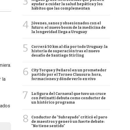
3
ayudar a cuidar la salud hepática y los
hábitos que las complementan
4
Jóvenes, sanos y obsesionados con el
futuro: el nuevo boom de la medicina de
la longevidad llega a Uruguay
5
Correrá 50 km al día por todo Uruguay: la
historia de superación tras el nuevo
desafío de Santiago Stirling
miera.
6
City Torque y Peñarol en un prometedor
partido por el Torneo Clausura: hora,
 la
formaciones y dónde verlo en vivo
7
La figura del Carnaval que tuvo un cruce
con Petinatti debuta como conductor de
un histórico programa
uados
8
Conductor de "Subrayado" criticó el paro
de maestros y generó un fuerte debate:
"No tiene sentido"