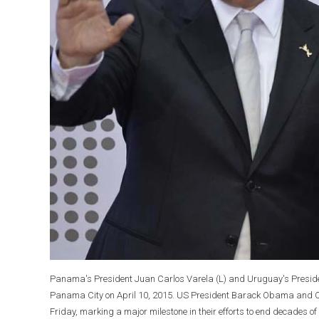
Panama's President Juan Carlos Varela (L) and Uruguay's Preside
Panama City on April 10, 2015. US President Barack Obama and Cub
Friday, marking a major milestone in their efforts to end de