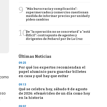
9
"Más burocracia y complicación":
supermercados y comercios cuestionan
medida de informar precios por unidad y
piden cambios
10
De "la operación no se concretará" a "está
difícil": contrapunto de agentes y
dirigentes de Peñarol por De La Cruz
Últimas Noticias
09:25
Por qué los expertos recomiendan el
papel aluminio para guardar billetes
en casa y qué hay que evitar
s como
09:13
Qué se celebra hoy, sábado 8 de agosto
ceso
de 2026: efemérides de un día como hoy
en la historia
a
09:02