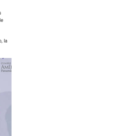
s
de
, la