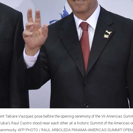
nt Tabare Vazquez pose before the opening ceremony of the VII Americas Summi
a's Raul Castro stood near each other at a historic Summit of the Americas o
cades of animosity. AFP PHOTO / RAUL ARBOLEDA PANAMA-AMERICAS-SUMMIT-OPE