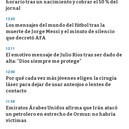
horario tras un nacimiento y cobrar el 50 % del
f
jornal
3
3
s
12:43
e
Los mensajes del mundo del fútbol tras la
c
muerte de Jorge Messi y el minuto de silencio
o
n
que decretó AFA
d
s
12:11
El emotivo mensaje de Julio Ríos tras ser dado de
alta: "Dios siempre me protege"
12:00
Por qué cada vez más jóvenes eligen la cirugía
láser para dejar de usar anteojos o lentes de
contacto
11:59
Emiratos Árabes Unidos afirma que Irán atacó
un petrolero en estrecho de Ormuz: no habría
víctimas