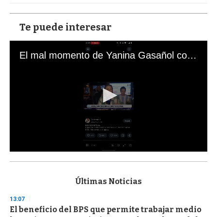
Te puede interesar
El mal momento de Yanina Gasañol con un hincha argentino en "Subrayado"
0
s
e
c
Últimas Noticias
o
n
13:07
d
El beneficio del BPS que permite trabajar medio
s
o