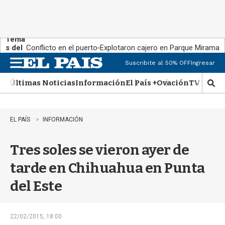
Tema
s del
Conflicto en el puerto
Explotaron cajero en Parque Miramar
día:
Suscribite al 50% OFF
Ingresar
M
e
Últimas Noticias
Información
El País +
Ovación
TV Show
n
M
u
o
s
t
EL PAÍS
INFORMACIÓN
r
a
Tres soles se vieron ayer de
r
b
tarde en Chihuahua en Punta
�
s
del Este
q
u
e
d
22/02/2015, 18:00