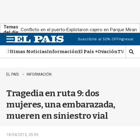
Temas
Conflicto en el puerto
Explotaron cajero en Parque Miram
del día:
Suscribite al 50% OFF
Ingresar
M
e
Últimas Noticias
Información
El País +
Ovación
TV Show
n
M
u
o
s
t
EL PAÍS
INFORMACIÓN
r
a
Tragedia en ruta 9: dos
r
b
mujeres, una embarazada,
�
s
mueren en siniestro vial
q
u
e
d
18/04/2015, 05:00