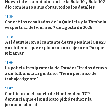
Nuevo intercambiador entre la Ruta 10 y Ruta 102
c
dio comienzo a sus obras: todos los detalles
o
n
d
18:30
s
Conocé los resultados de la Quiniela y la Tómbola
vespertina del viernes 7 de agosto de 2026
18:10
Así detuvieron al cantante de trap Nahuel One23
y a chilenos que explotaron un cajero en Parque
Miramar
18:09
La policía inmigratoria de Estados Unidos detuvo
a un futbolista argentino: "Tiene permiso de
trabajo vigente"
18:07
Conflicto en el puerto de Montevideo: TCP
denuncia que el sindicato pidió reducir la
jornada laboral