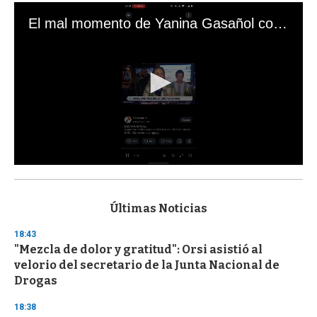
El mal momento de Yanina Gasañol con un hincha argentino en "Subrayado"
0
s
e
c
Últimas Noticias
o
n
18:43
d
"Mezcla de dolor y gratitud": Orsi asistió al
s
o
velorio del secretario de la Junta Nacional de
f
Drogas
3
3
s
18:38
e