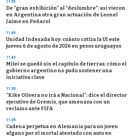
11:55
d
De “gran exhibición” al “deslumbre”: así vieron
s
o
en Argentina otra gran actuación de Leonel
f
Jaime en Peñarol
3
3
s
11:49
e
Unidad Indexada hoy: cuánto cotiza la UI este
c
jueves 6 de agosto de 2026 en pesos uruguayos
o
n
d
11:43
s
Milei se quedó sin el capítulo de tierras: cómo el
gobierno argentino no pudo sostener una
iniciativa clave
11:30
"Kike Olivera no irá a Nacional": dice el director
ejecutivo de Gremio, que amenaza con un
reclamo ante FIFA
11:29
Cadena perpetua en Alemania para un joven
afgano por el mortal atentado con auto en