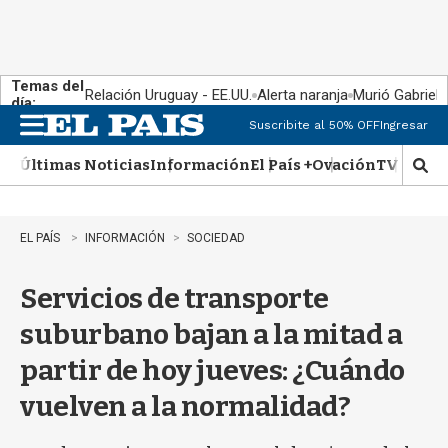
Temas del
Relación Uruguay - EE.UU.
Alerta naranja
Murió Gabriel 
día:
Suscribite al 50% OFF
Ingresar
M
e
Últimas Noticias
Información
El País +
Ovación
TV Show
n
M
u
o
s
t
EL PAÍS
INFORMACIÓN
SOCIEDAD
r
a
Servicios de transporte
r
b
suburbano bajan a la mitad a
�
s
partir de hoy jueves: ¿Cuándo
q
u
vuelven a la normalidad?
e
d