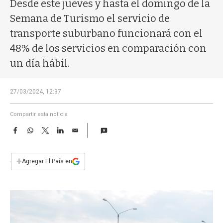
a
Desde este jueves y hasta el domingo de la
Semana de Turismo el servicio de
transporte suburbano funcionará con el
48% de los servicios en comparación con
un día hábil.
27/03/2024, 12:37
Compartir esta noticia
F
W
T
L
E
a
h
w
i
m
c
a
i
n
a
e
t
t
k
i
+
Agregar El País en
b
s
t
e
l
o
A
e
d
o
p
r
I
k
p
n