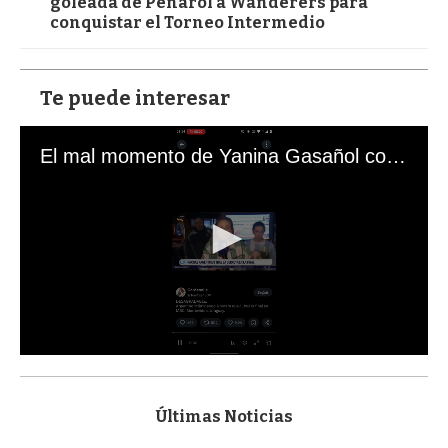
goleada de Peñarol a Wanderers para
conquistar el Torneo Intermedio
Te puede interesar
El mal momento de Yanina Gasañol con un hincha argentino en "Subrayado"
0
s
e
c
Últimas Noticias
o
n