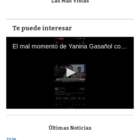
Las Más Vistas
Te puede interesar
El mal momento de Yanina Gasañol con un hincha argentino en "Subrayado"
0
s
e
c
Últimas Noticias
o
n
23:56