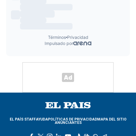
EL PAÍS STAFF
AYUDA
POLÍTICAS DE PRIVACIDAD
MAPA DEL SITIO
ANUNCIANTES
f
t
i
l
y
t
g
w
t