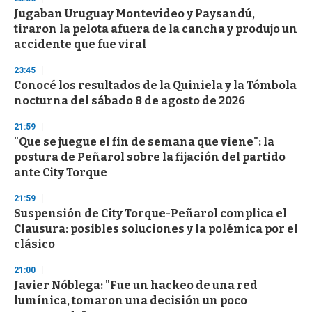
d
Jugaban Uruguay Montevideo y Paysandú,
s
o
tiraron la pelota afuera de la cancha y produjo un
f
accidente que fue viral
3
3
s
23:45
e
Conocé los resultados de la Quiniela y la Tómbola
c
nocturna del sábado 8 de agosto de 2026
o
n
d
21:59
s
"Que se juegue el fin de semana que viene": la
postura de Peñarol sobre la fijación del partido
ante City Torque
21:59
Suspensión de City Torque-Peñarol complica el
Clausura: posibles soluciones y la polémica por el
clásico
21:00
Javier Nóblega: "Fue un hackeo de una red
lumínica, tomaron una decisión un poco