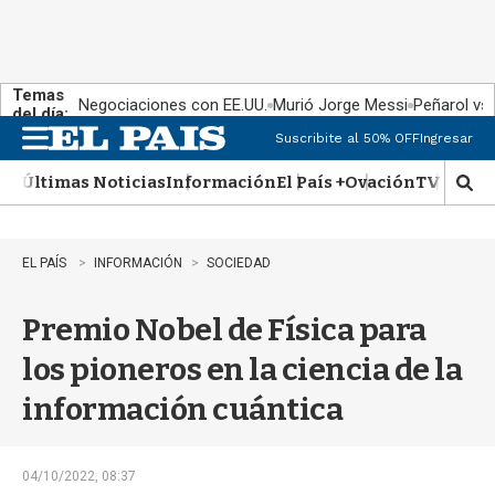
Temas
Negociaciones con EE.UU.
Murió Jorge Messi
Peñarol vs
del día:
Suscribite al 50% OFF
Ingresar
M
e
Últimas Noticias
Información
El País +
Ovación
TV Show
n
M
u
o
s
t
EL PAÍS
INFORMACIÓN
SOCIEDAD
r
a
Premio Nobel de Física para
r
b
los pioneros en la ciencia de la
�
s
información cuántica
q
u
e
d
04/10/2022, 08:37