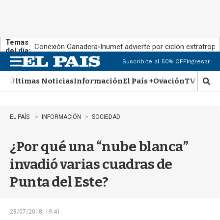
Temas
Conexión Ganadera
Inumet advierte por ciclón extratropi
del día:
Suscribite al 50% OFF
Ingresar
M
e
Últimas Noticias
Información
El País +
Ovación
TV Show
n
M
u
o
s
t
EL PAÍS
INFORMACIÓN
SOCIEDAD
r
a
¿Por qué una “nube blanca”
r
b
invadió varias cuadras de
�
s
Punta del Este?
q
u
e
d
28/07/2018, 19:41