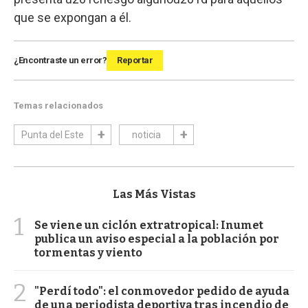
que se expongan a él.
¿Encontraste un error?
Reportar
Temas relacionados
Punta del Este
noticia
Las Más Vistas
1
Se viene un ciclón extratropical: Inumet
publica un aviso especial a la población por
tormentas y viento
2
"Perdí todo": el conmovedor pedido de ayuda
de una periodista deportiva tras incendio de