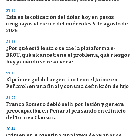
n
d
21:19
s
Esta es la cotización del dólar hoy en pesos
uruguayos al cierre del miércoles 5 de agosto de
2026
21:16
¿Por qué está lenta o se cae la plataforma e-
BROU, qué alcance tiene el problema, qué riesgos
hay y cuándo se resolverá?
21:15
El primer gol del argentino Leonel Jaime en
Peñarol: en una final y con una definición de lujo
21:09
Franco Romero debió salir por lesión y genera
preocupación en Peñarol pensando en el inicio
del Torneo Clausura
20:44
Crimen en Argentina: una joven de 29 años se