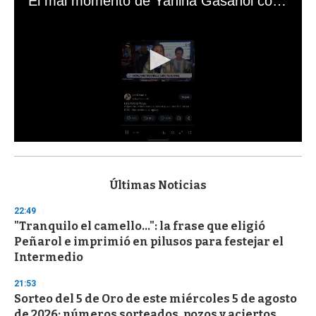
El mal momento de Yanina Gasañol con un hincha argentino en "Subrayado"
0
s
e
c
Últimas Noticias
o
n
22:49
d
"Tranquilo el camello...": la frase que eligió
s
o
Peñarol e imprimió en pilusos para festejar el
f
Intermedio
3
3
s
21:53
e
Sorteo del 5 de Oro de este miércoles 5 de agosto
c
de 2026: números sorteados, pozos y aciertos
o