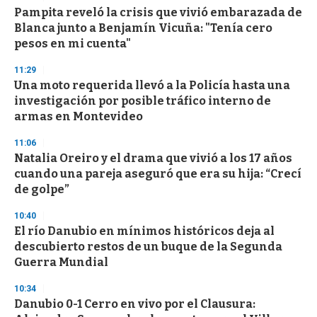
d
Pampita reveló la crisis que vivió embarazada de
s
o
Blanca junto a Benjamín Vicuña: "Tenía cero
f
pesos en mi cuenta"
3
3
s
11:29
e
Una moto requerida llevó a la Policía hasta una
c
investigación por posible tráfico interno de
o
n
armas en Montevideo
d
s
11:06
Natalia Oreiro y el drama que vivió a los 17 años
cuando una pareja aseguró que era su hija: “Crecí
de golpe”
10:40
El río Danubio en mínimos históricos deja al
descubierto restos de un buque de la Segunda
Guerra Mundial
10:34
Danubio 0-1 Cerro en vivo por el Clausura: