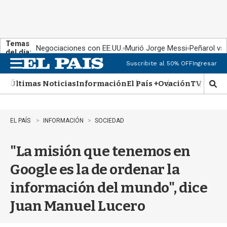
Temas
Negociaciones con EE.UU.
Murió Jorge Messi
Peñarol vs
del día:
Suscribite al 50% OFF
Ingresar
M
e
Últimas Noticias
Información
El País +
Ovación
TV Show
n
M
u
o
s
t
EL PAÍS
INFORMACIÓN
SOCIEDAD
r
a
"La misión que tenemos en
r
b
Google es la de ordenar la
�
s
información del mundo", dice
q
u
Juan Manuel Lucero
e
d