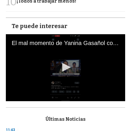
10
¡Todos a trabajar menos!
Te puede interesar
El mal momento de Yanina Gasañol con un hincha argentino en "Subrayado"
0
s
e
c
Últimas Noticias
o
n
11:43