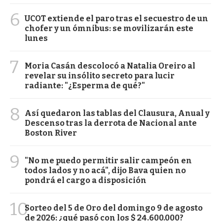
6
UCOT extiende el paro tras el secuestro de un
chofer y un ómnibus: se movilizarán este
lunes
7
Moria Casán descolocó a Natalia Oreiro al
revelar su insólito secreto para lucir
radiante: "¿Esperma de qué?"
8
Así quedaron las tablas del Clausura, Anual y
Descenso tras la derrota de Nacional ante
Boston River
9
"No me puedo permitir salir campeón en
todos lados y no acá", dijo Bava quien no
pondrá el cargo a disposición
10
Sorteo del 5 de Oro del domingo 9 de agosto
de 2026: ¿qué pasó con los $ 24.600.000?