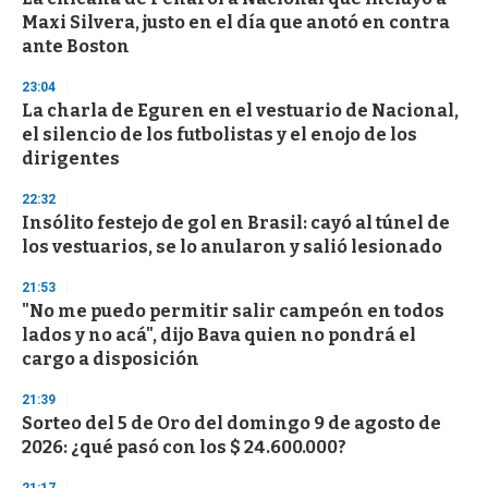
o
Maxi Silvera, justo en el día que anotó en contra
f
ante Boston
3
3
s
23:04
e
La charla de Eguren en el vestuario de Nacional,
c
el silencio de los futbolistas y el enojo de los
o
n
dirigentes
d
s
22:32
Insólito festejo de gol en Brasil: cayó al túnel de
los vestuarios, se lo anularon y salió lesionado
21:53
"No me puedo permitir salir campeón en todos
lados y no acá", dijo Bava quien no pondrá el
cargo a disposición
21:39
Sorteo del 5 de Oro del domingo 9 de agosto de
2026: ¿qué pasó con los $ 24.600.000?
21:17