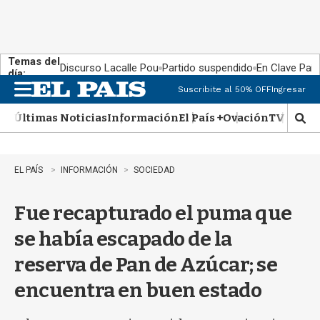
Temas del
Discurso Lacalle Pou
Partido suspendido
En Clave País
día:
Suscribite al 50% OFF
Ingresar
M
e
Últimas Noticias
Información
El País +
Ovación
TV Show
n
M
u
o
s
t
EL PAÍS
INFORMACIÓN
SOCIEDAD
r
a
Fue recapturado el puma que
r
b
se había escapado de la
�
s
reserva de Pan de Azúcar; se
q
u
encuentra en buen estado
e
d