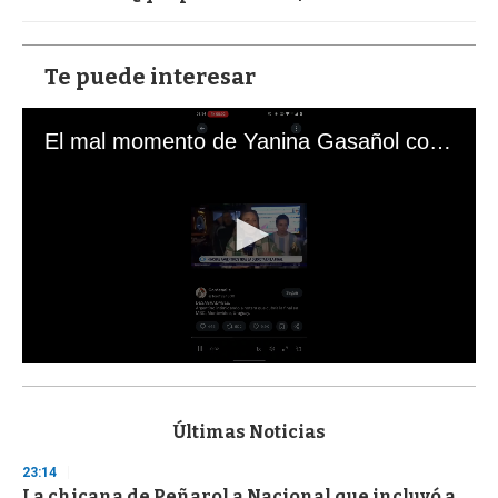
Te puede interesar
El mal momento de Yanina Gasañol con un hincha argentino en "Subrayado"
0
s
e
c
Últimas Noticias
o
n
23:14
d
La chicana de Peñarol a Nacional que incluyó a
s