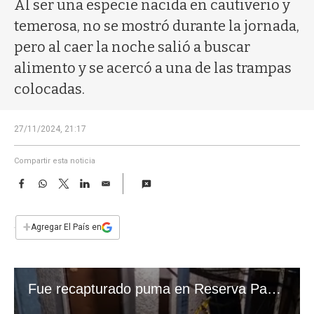
a
Al ser una especie nacida en cautiverio y
temerosa, no se mostró durante la jornada,
pero al caer la noche salió a buscar
alimento y se acercó a una de las trampas
colocadas.
27/11/2024, 21:17
Compartir esta noticia
F
W
T
L
E
a
h
w
i
m
c
a
i
n
a
e
t
t
k
i
+
Agregar El País en
b
s
t
e
l
o
A
e
d
o
p
r
I
k
p
n