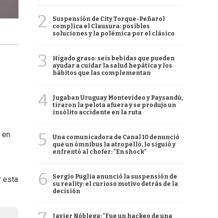
2
Suspensión de City Torque-Peñarol
complica el Clausura: posibles
soluciones y la polémica por el clásico
3
Hígado graso: seis bebidas que pueden
ayudar a cuidar la salud hepática y los
hábitos que las complementan
4
Jugaban Uruguay Montevideo y Paysandú,
tiraron la pelota afuera y se produjo un
insólito accidente en la ruta
5
en
Una comunicadora de Canal 10 denunció
que un ómnibus la atropelló, lo siguió y
enfrentó al chofer: "En shock"
6
Sergio Puglia anunció la suspensión de
r esta
su reality: el curioso motivo detrás de la
decisión
Javier Nóblega: "Fue un hackeo de una