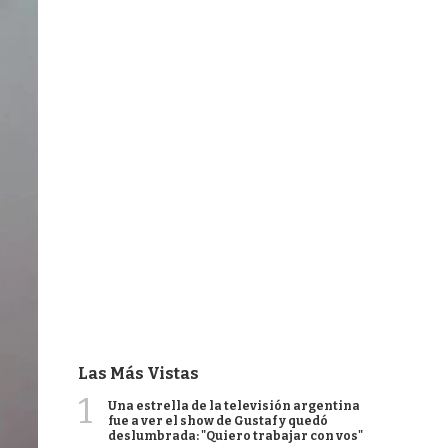
Las Más Vistas
1
Una estrella de la televisión argentina
fue a ver el show de Gustaf y quedó
deslumbrada: "Quiero trabajar con vos"