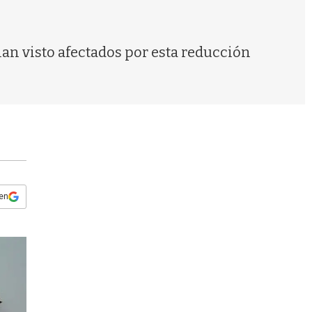
s
q
u
e
an visto afectados por esta reducción
d
a
 en