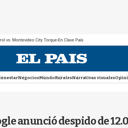
rol vs. Montevideo City Torque
En Clave País
ienestar
Negocios
Mundo
Rurales
Narrativas visuales
Opin
le anunció despido de 12.0