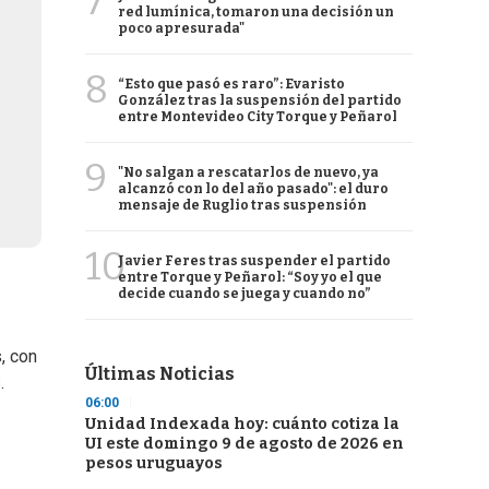
7
red lumínica, tomaron una decisión un
poco apresurada"
8
“Esto que pasó es raro”: Evaristo
González tras la suspensión del partido
entre Montevideo City Torque y Peñarol
9
"No salgan a rescatarlos de nuevo, ya
alcanzó con lo del año pasado": el duro
mensaje de Ruglio tras suspensión
10
Javier Feres tras suspender el partido
entre Torque y Peñarol: “Soy yo el que
decide cuando se juega y cuando no”
, con
Últimas Noticias
.
06:00
Unidad Indexada hoy: cuánto cotiza la
UI este domingo 9 de agosto de 2026 en
pesos uruguayos