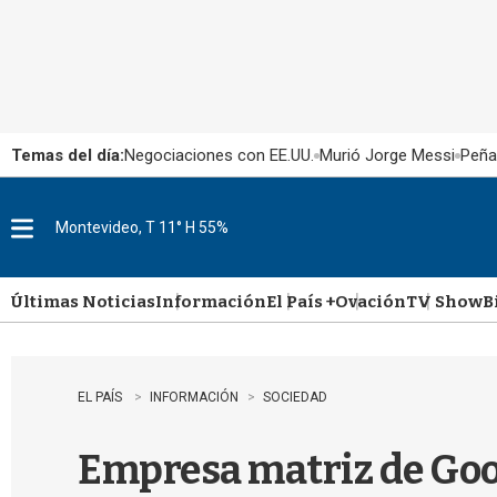
Temas del día:
Negociaciones con EE.UU.
Murió Jorge Messi
Peña
Montevideo, T 11° H 55%
M
e
n
u
Últimas Noticias
Información
El País +
Ovación
TV Show
B
EL PAÍS
INFORMACIÓN
SOCIEDAD
Empresa matriz de Goog