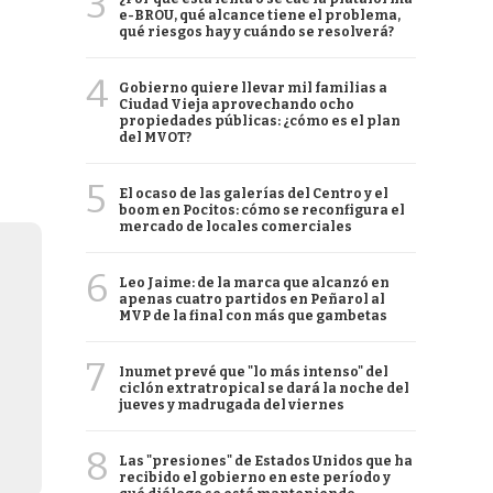
3
e-BROU, qué alcance tiene el problema,
qué riesgos hay y cuándo se resolverá?
4
Gobierno quiere llevar mil familias a
Ciudad Vieja aprovechando ocho
propiedades públicas: ¿cómo es el plan
del MVOT?
5
El ocaso de las galerías del Centro y el
boom en Pocitos: cómo se reconfigura el
mercado de locales comerciales
6
Leo Jaime: de la marca que alcanzó en
apenas cuatro partidos en Peñarol al
MVP de la final con más que gambetas
7
Inumet prevé que "lo más intenso" del
ciclón extratropical se dará la noche del
jueves y madrugada del viernes
8
Las "presiones" de Estados Unidos que ha
recibido el gobierno en este período y