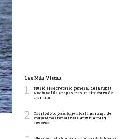
Las Más Vistas
1
Murió el secretario general de la Junta
Nacional de Drogas tras un siniestro de
tránsito
2
Casi todo el país bajo alerta naranja de
Inumet por tormentas muy fuertes y
severas
¿Por qué está lenta o se cae la plataforma