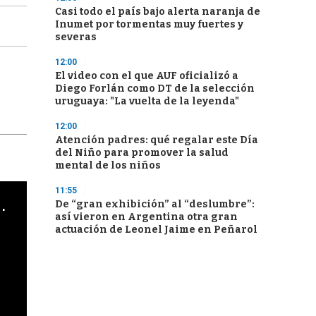
Casi todo el país bajo alerta naranja de
Inumet por tormentas muy fuertes y
severas
12:00
El video con el que AUF oficializó a
Diego Forlán como DT de la selección
uruguaya: "La vuelta de la leyenda"
12:00
Atención padres: qué regalar este Día
del Niño para promover la salud
mental de los niños
11:55
cha argentino en "Subrayado"
De “gran exhibición” al “deslumbre”:
así vieron en Argentina otra gran
actuación de Leonel Jaime en Peñarol