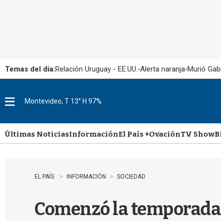
Temas del día:
Relación Uruguay - EE.UU.
Alerta naranja
Murió Gabr
Montevideo, T 13° H 97%
M
e
n
u
Últimas Noticias
Información
El País +
Ovación
TV Show
B
EL PAÍS
INFORMACIÓN
SOCIEDAD
Comenzó la temporada 