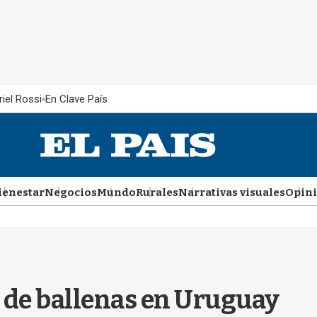
iel Rossi
En Clave País
ienestar
Negocios
Mundo
Rurales
Narrativas visuales
Opin
de ballenas en Uruguay