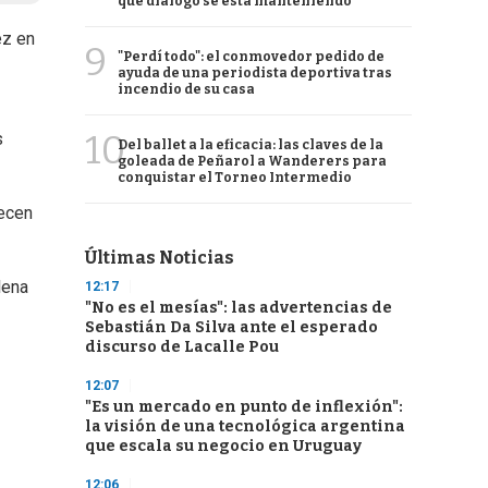
qué diálogo se está manteniendo
ez en
9
"Perdí todo": el conmovedor pedido de
ayuda de una periodista deportiva tras
incendio de su casa
10
s
Del ballet a la eficacia: las claves de la
goleada de Peñarol a Wanderers para
conquistar el Torneo Intermedio
recen
Últimas Noticias
lena
12:17
"No es el mesías": las advertencias de
Sebastián Da Silva ante el esperado
discurso de Lacalle Pou
12:07
"Es un mercado en punto de inflexión":
la visión de una tecnológica argentina
que escala su negocio en Uruguay
12:06