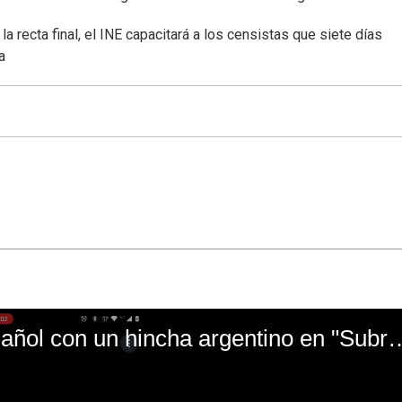
a recta final, el INE capacitará a los censistas que siete días
a
El mal momento de Yanina Gasañol con un hin