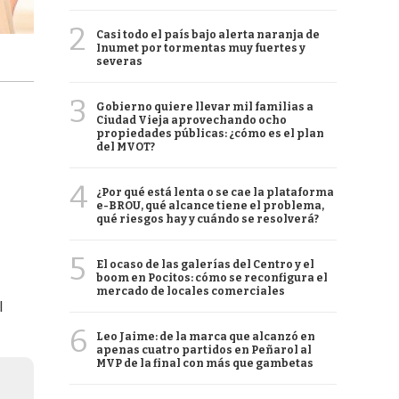
2
Casi todo el país bajo alerta naranja de
Inumet por tormentas muy fuertes y
severas
3
Gobierno quiere llevar mil familias a
Ciudad Vieja aprovechando ocho
propiedades públicas: ¿cómo es el plan
del MVOT?
4
¿Por qué está lenta o se cae la plataforma
e-BROU, qué alcance tiene el problema,
qué riesgos hay y cuándo se resolverá?
5
El ocaso de las galerías del Centro y el
boom en Pocitos: cómo se reconfigura el
mercado de locales comerciales
l
6
Leo Jaime: de la marca que alcanzó en
apenas cuatro partidos en Peñarol al
MVP de la final con más que gambetas