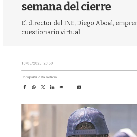
semana del cierre
El director del INE, Diego Aboal, empr
cuestionario virtual
10/05/2023, 20:50
Compartir esta noticia
F
W
T
L
E
a
h
w
i
m
c
a
i
n
a
e
t
t
k
i
b
s
t
e
l
o
A
e
d
o
p
r
I
k
p
n