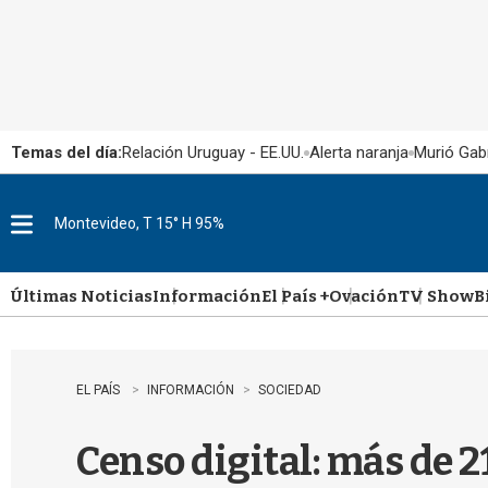
Temas del día:
Relación Uruguay - EE.UU.
Alerta naranja
Murió Gabr
Montevideo, T 15° H 95%
M
e
n
u
Últimas Noticias
Información
El País +
Ovación
TV Show
B
EL PAÍS
INFORMACIÓN
SOCIEDAD
Censo digital: más de 2