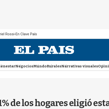
iel Rossi
En Clave País
ienestar
Negocios
Mundo
Rurales
Narrativas visuales
Opin
1% de los hogares eligió es