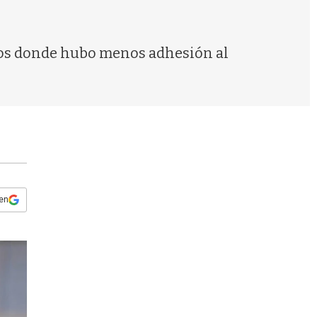
s
q
u
e
ntos donde hubo menos adhesión al
d
a
 en