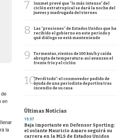
7
Inumet prevé que "lo más intenso" del
ciclón extratropical se dará la noche del
jueves y madrugada del viernes
8
Las "presiones" de Estados Unidos que ha
recibido el gobierno en este período y
qué diálogo se está manteniendo
9
Tormentas, vientos de 100 km/h y caída
abrupta de temperatura: así avanzan el
frente frío y el ciclón
10
"Perdí todo": el conmovedor pedido de
ayuda de una periodista deportiva tras
incendio de su casa
 de
n en
Últimas Noticias
15:37
llenar
Baja importante en Defensor Sporting:
rá la
el volante Mauricio Amaro seguirá su
carrera en la MLS de Estados Unidos