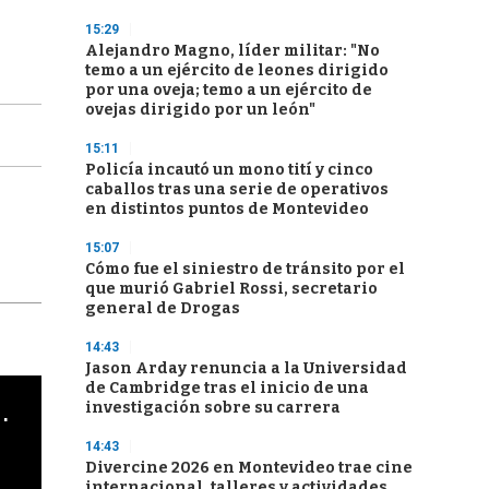
15:29
Alejandro Magno, líder militar: "No
temo a un ejército de leones dirigido
por una oveja; temo a un ejército de
ovejas dirigido por un león"
15:11
Policía incautó un mono tití y cinco
caballos tras una serie de operativos
en distintos puntos de Montevideo
15:07
Cómo fue el siniestro de tránsito por el
que murió Gabriel Rossi, secretario
general de Drogas
14:43
Jason Arday renuncia a la Universidad
de Cambridge tras el inicio de una
cha argentino en "Subrayado"
investigación sobre su carrera
14:43
Divercine 2026 en Montevideo trae cine
internacional, talleres y actividades