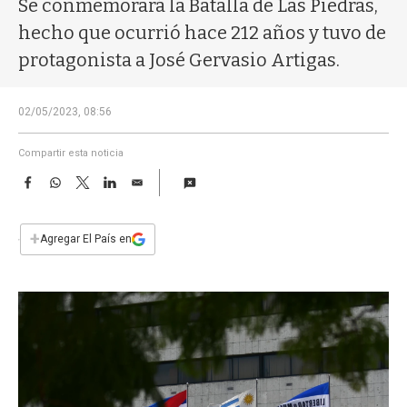
Se conmemorará la Batalla de Las Piedras,
a
hecho que ocurrió hace 212 años y tuvo de
protagonista a José Gervasio Artigas.
02/05/2023, 08:56
Compartir esta noticia
F
W
T
L
E
a
h
w
i
m
c
a
i
n
a
e
t
t
k
i
+
Agregar El País en
b
s
t
e
l
o
A
e
d
o
p
r
I
k
p
n