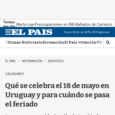
Temas
Alerta roja
Preocupaciones en INR
Bañados de Carrasco
del día:
Suscribite al 50% OFF
Ingresar
M
e
Últimas Noticias
Información
El País +
Ovación
TV Show
n
M
u
o
s
t
EL PAÍS
INFORMACIÓN
SERVICIOS
r
a
CALENDARIO
r
b
Qué se celebra el 18 de mayo en
�
s
Uruguay y para cuándo se pasa
q
u
el feriado
e
d