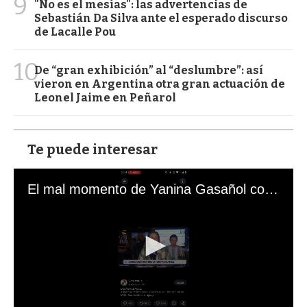
9
"No es el mesías": las advertencias de
Sebastián Da Silva ante el esperado discurso
de Lacalle Pou
10
De “gran exhibición” al “deslumbre”: así
vieron en Argentina otra gran actuación de
Leonel Jaime en Peñarol
Te puede interesar
El mal momento de Yanina Gasañol con un hincha argentino en "Subrayado"