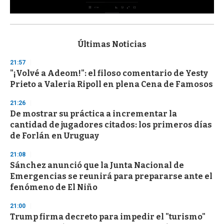
0
s
e
c
Últimas Noticias
o
n
21:57
d
"¡Volvé a Adeom!": el filoso comentario de Yesty
s
o
Prieto a Valeria Ripoll en plena Cena de Famosos
f
3
21:26
3
s
De mostrar su práctica a incrementar la
e
cantidad de jugadores citados: los primeros días
c
de Forlán en Uruguay
o
n
d
21:08
s
Sánchez anunció que la Junta Nacional de
Emergencias se reunirá para prepararse ante el
fenómeno de El Niño
21:00
Trump firma decreto para impedir el "turismo"