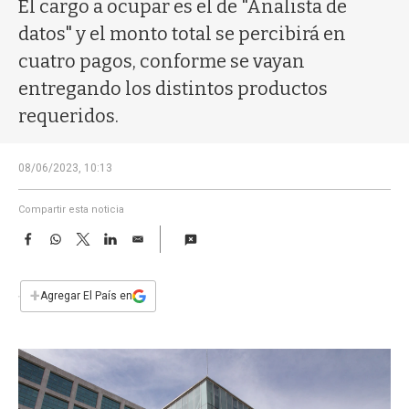
a
El cargo a ocupar es el de "Analista de
datos" y el monto total se percibirá en
cuatro pagos, conforme se vayan
entregando los distintos productos
requeridos.
08/06/2023, 10:13
Compartir esta noticia
F
W
T
L
E
a
h
w
i
m
c
a
i
n
a
e
t
t
k
i
+
Agregar El País en
b
s
t
e
l
o
A
e
d
o
p
r
I
k
p
n