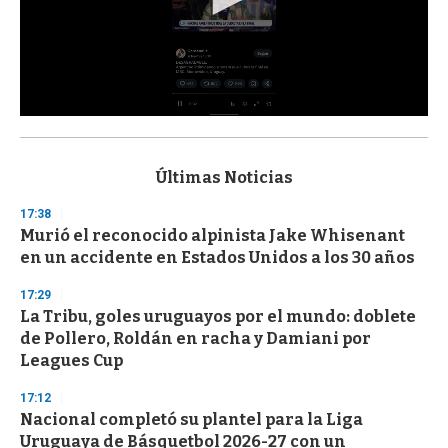
0
s
e
c
Últimas Noticias
o
n
17:38
d
Murió el reconocido alpinista Jake Whisenant
s
o
en un accidente en Estados Unidos a los 30 años
f
3
17:29
3
s
La Tribu, goles uruguayos por el mundo: doblete
e
de Pollero, Roldán en racha y Damiani por
c
Leagues Cup
o
n
d
17:12
s
Nacional completó su plantel para la Liga
Uruguaya de Básquetbol 2026-27 con un