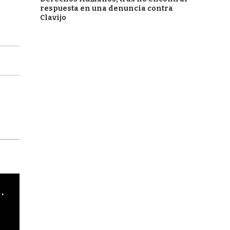
respuesta en una denuncia contra
Clavijo
cha argentino en "Subrayado"