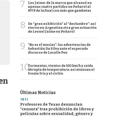
7
Leo Jaime: de la marca que alcanzó en
apenas cuatro partidos en Peñarol al
MVP de la final con más que gambetas
8
De “gran exhibición” al “deslumbre”: así
vieron en Argentina otra gran actuación
de Leonel Jaime en Peñarol
9
"No es el mesías": las advertencias de
Sebastián Da Silva ante el esperado
discurso de Lacalle Pou
10
Tormentas, vientos de 100 km/h y caída
abrupta de temperatura: así avanzan el
frente frío y el ciclón
 en
Últimas Noticias
18:11
Profesores de Texas denuncian
"censura" tras prohibición de libros y
películas sobre sexualidad, género y