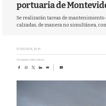
portuaria de Montevide
Se realizarán tareas de mantenimiento 
calzadas, de manera no simultánea, co
07/03/2024, 20:41
Compartir esta noticia
F
W
T
L
E
a
h
w
i
m
c
a
i
n
a
e
t
t
k
i
b
s
t
e
l
o
A
e
d
o
p
r
I
k
p
n