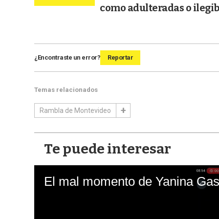
como adulteradas o ilegib
¿Encontraste un error?
Reportar
Temas relacionados
Rambla de Montevideo
Te puede interesar