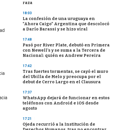
raza
18:03
La confesión de una uruguaya en
"Ahora Caigo" Argentina que descolocó
a Darío Barassi y se hizo viral
dad
17:48
Pasó por River Plate, debutó en Primera
con Newell's y se suma a la Tercera de
Nacional: quién es Andrew Pereira
17:42
Tras fuertes tormentas, se cayó el muro
cia
del Ubilla de Melo y preocupa por el
debut de Cerro Largo en el Clausura
17:37
acia
WhatsApp dejará de funcionar en estos
teléfonos con Android e iOS desde
agosto
17:21
Ojeda recurrió a la Institución de
Derechos Humanos, tras no encontrar