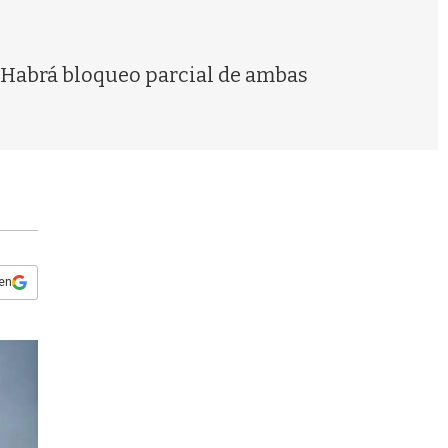
s
q
u
e
 Habrá bloqueo parcial de ambas
d
a
 en