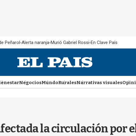
 de Peñarol
Alerta naranja
Murió Gabriel Rossi
En Clave País
ienestar
Negocios
Mundo
Rurales
Narrativas visuales
Opin
afectada la circulación por 