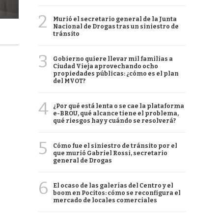
2
Murió el secretario general de la Junta
Nacional de Drogas tras un siniestro de
tránsito
3
Gobierno quiere llevar mil familias a
Ciudad Vieja aprovechando ocho
propiedades públicas: ¿cómo es el plan
del MVOT?
4
¿Por qué está lenta o se cae la plataforma
e-BROU, qué alcance tiene el problema,
qué riesgos hay y cuándo se resolverá?
5
Cómo fue el siniestro de tránsito por el
que murió Gabriel Rossi, secretario
general de Drogas
6
El ocaso de las galerías del Centro y el
boom en Pocitos: cómo se reconfigura el
mercado de locales comerciales