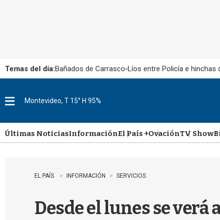
Temas del día:
Bañados de Carrasco
Líos entre Policía e hinchas
Montevideo, T 15° H 95%
M
e
n
u
Últimas Noticias
Información
El País +
Ovación
TV Show
B
EL PAÍS
INFORMACIÓN
SERVICIOS
Desde el lunes se verá 