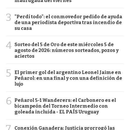
madrugada del viernes
3
"Perdí todo": el conmovedor pedido de ayuda
de una periodista deportiva tras incendio de
su casa
4
Sorteo del 5 de Oro de este miércoles 5 de
agosto de 2026: números sorteados, pozos y
aciertos
5
El primer gol del argentino Leonel Jaime en
Peñarol: en una final y con una definición de
lujo
6
Peñarol 5-1 Wanderers: el Carbonero es el
bicampeón del Torneo Intermedio con
goleada incluida - EL PAÍS Uruguay
7
Conexión Ganadera: Justicia prorrogó las