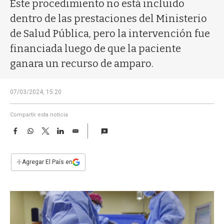
a
Este procedimiento no está incluido
dentro de las prestaciones del Ministerio
de Salud Pública, pero la intervención fue
financiada luego de que la paciente
ganara un recurso de amparo.
07/03/2024, 15:20
Compartir esta noticia
F
W
T
L
E
a
h
w
i
m
c
a
i
n
a
e
t
t
k
i
+
Agregar El País en
b
s
t
e
l
o
A
e
d
o
p
r
I
k
p
n