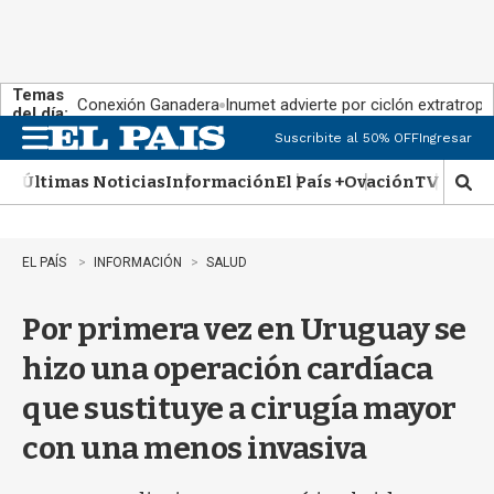
Temas
Conexión Ganadera
Inumet advierte por ciclón extratropi
del día:
Suscribite al 50% OFF
Ingresar
M
e
Últimas Noticias
Información
El País +
Ovación
TV Show
n
M
u
o
s
t
EL PAÍS
INFORMACIÓN
SALUD
r
a
Por primera vez en Uruguay se
r
b
hizo una operación cardíaca
�
s
que sustituye a cirugía mayor
q
u
con una menos invasiva
e
d