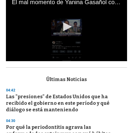
El mal momento de Yanina Gasañol con un hincha argentino en "Subrayado"
0
s
e
c
Últimas Noticias
o
n
04:42
d
Las "presiones" de Estados Unidos que ha
s
o
recibido el gobierno en este período y qué
f
diálogo se está manteniendo
3
3
s
04:30
e
Por qué la periodontitis agrava las
c