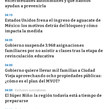
enfermedades autoinmunes y qué hábitos
o
n
ayudan a prevenirla
d
s
04:10
Estados Unidos frena el ingreso de aguacate de
México: los motivos detrás del bloqueo y cómo
impacta la medida
04:05
Gobierno suspende 3.968 asignaciones
familiares por no asistir a clases tras la etapa de
revinculación educativa
04:00
Gobierno quiere llevar mil familias a Ciudad
Vieja aprovechando ocho propiedades públicas:
¿cómo es el plan del MVOT?
04:00
Exclusivo suscriptores
El Súper Niño: la región todavía está a tiempo de
prepararse