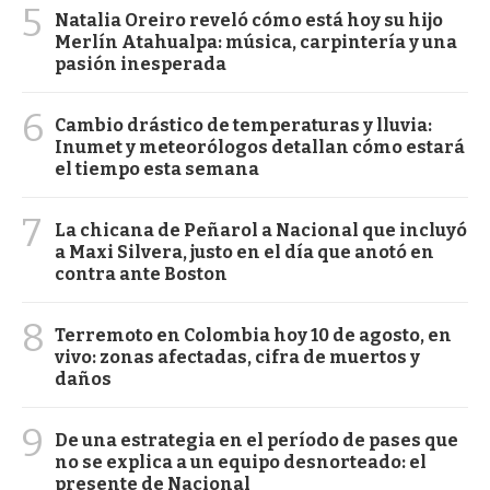
5
Natalia Oreiro reveló cómo está hoy su hijo
Merlín Atahualpa: música, carpintería y una
pasión inesperada
6
Cambio drástico de temperaturas y lluvia:
Inumet y meteorólogos detallan cómo estará
el tiempo esta semana
7
La chicana de Peñarol a Nacional que incluyó
a Maxi Silvera, justo en el día que anotó en
contra ante Boston
8
Terremoto en Colombia hoy 10 de agosto, en
vivo: zonas afectadas, cifra de muertos y
daños
9
De una estrategia en el período de pases que
no se explica a un equipo desnorteado: el
presente de Nacional