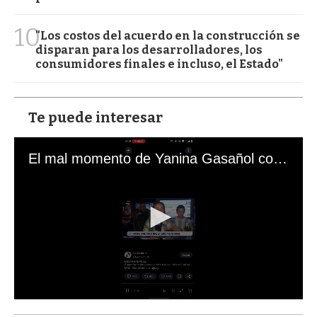
10
"Los costos del acuerdo en la construcción se
disparan para los desarrolladores, los
consumidores finales e incluso, el Estado"
Te puede interesar
El mal momento de Yanina Gasañol con un hincha argentino en "Subrayado"
0
s