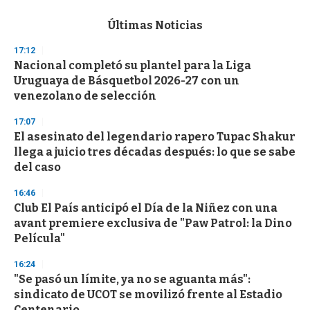
e
c
Últimas Noticias
o
n
17:12
d
Nacional completó su plantel para la Liga
s
o
Uruguaya de Básquetbol 2026-27 con un
f
venezolano de selección
3
3
s
17:07
e
El asesinato del legendario rapero Tupac Shakur
c
llega a juicio tres décadas después: lo que se sabe
o
n
del caso
d
s
16:46
Club El País anticipó el Día de la Niñez con una
avant premiere exclusiva de "Paw Patrol: la Dino
Película"
16:24
"Se pasó un límite, ya no se aguanta más":
sindicato de UCOT se movilizó frente al Estadio
Centenario