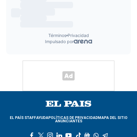
EL PAÍS STAFF
AYUDA
POLÍTICAS DE PRIVACIDAD
MAPA DEL SITIO
ANUNCIANTES
f
t
i
l
y
t
g
w
t