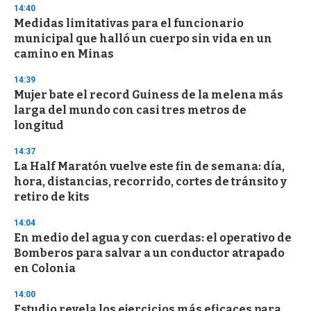
n
14:40
d
Medidas limitativas para el funcionario
s
o
municipal que halló un cuerpo sin vida en un
f
camino en Minas
3
3
s
14:39
e
Mujer bate el record Guiness de la melena más
c
larga del mundo con casi tres metros de
o
n
longitud
d
s
14:37
La Half Maratón vuelve este fin de semana: día,
hora, distancias, recorrido, cortes de tránsito y
retiro de kits
14:04
En medio del agua y con cuerdas: el operativo de
Bomberos para salvar a un conductor atrapado
en Colonia
14:00
Estudio revela los ejercicios más eficaces para