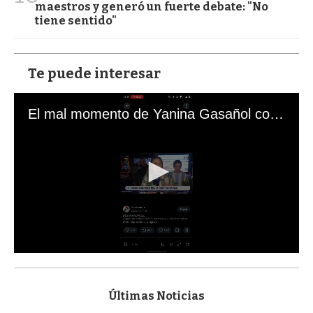
maestros y generó un fuerte debate: "No
tiene sentido"
Te puede interesar
El mal momento de Yanina Gasañol con un hincha argentino en "Subrayado"
0
s
e
c
Últimas Noticias
o