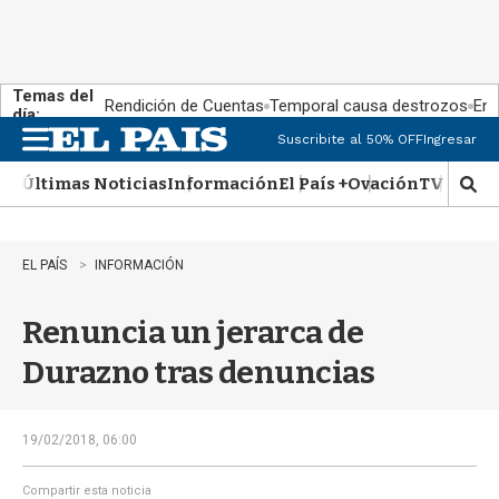
Temas del
Rendición de Cuentas
Temporal causa destrozos
En 
día:
Suscribite al 50% OFF
Ingresar
M
e
Últimas Noticias
Información
El País +
Ovación
TV Show
n
M
u
o
s
t
EL PAÍS
INFORMACIÓN
r
a
Renuncia un jerarca de
r
b
Durazno tras denuncias
�
s
q
u
19/02/2018, 06:00
e
d
Compartir esta noticia