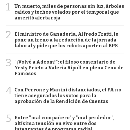
1
Un muerto, miles de personas sin luz, árboles
caídos y techos volados por el temporal que
ameritó alerta roja
2
El ministro de Ganadería, Alfredo Fratti, le
pone un freno a la reducción de la jornada
laboral y pide que los robots aporten al BPS
3
"¡Volvé a Adeom!": el filoso comentario de
Yesty Prieto a Valeria Ripoll en plena Cena de
Famosos
4
Con Perrone y Manini distanciados, el FA no
tiene asegurados los votos para la
aprobación de la Rendición de Cuentas
5
Entre "mal compañero" y "mal perdedor",
altísima tensión en vivo entre dos
integrantes de programa radial