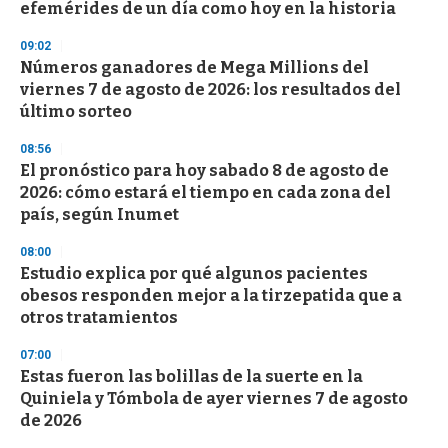
efemérides de un día como hoy en la historia
o
n
d
09:02
s
Números ganadores de Mega Millions del
viernes 7 de agosto de 2026: los resultados del
último sorteo
08:56
El pronóstico para hoy sabado 8 de agosto de
2026: cómo estará el tiempo en cada zona del
país, según Inumet
08:00
Estudio explica por qué algunos pacientes
obesos responden mejor a la tirzepatida que a
otros tratamientos
07:00
Estas fueron las bolillas de la suerte en la
Quiniela y Tómbola de ayer viernes 7 de agosto
de 2026