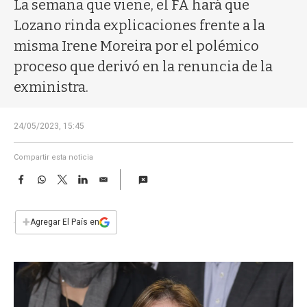
a
La semana que viene, el FA hará que
Lozano rinda explicaciones frente a la
misma Irene Moreira por el polémico
proceso que derivó en la renuncia de la
exministra.
24/05/2023, 15:45
Compartir esta noticia
F
W
T
L
E
a
h
w
i
m
c
a
i
n
a
e
t
t
k
i
+
Agregar El País en
b
s
t
e
l
o
A
e
d
o
p
r
I
k
p
n