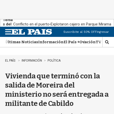
Tema
s del
Conflicto en el puerto
Explotaron cajero en Parque Miramar
día:
Suscribite al 50% OFF
Ingresar
M
e
Últimas Noticias
Información
El País +
Ovación
TV Show
n
M
u
o
s
t
EL PAÍS
INFORMACIÓN
POLÍTICA
r
a
Vivienda que terminó con la
r
b
salida de Moreira del
�
s
ministerio no será entregada a
q
u
militante de Cabildo
e
d