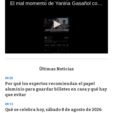
El mal momento de Yanina Gasañol con un hincha argentino en "Subrayado"
0
s
e
c
Últimas Noticias
o
n
09:25
d
Por qué los expertos recomiendan el papel
s
o
aluminio para guardar billetes en casa y qué hay
f
que evitar
3
3
s
09:13
e
Qué se celebra hoy, sábado 8 de agosto de 2026:
c