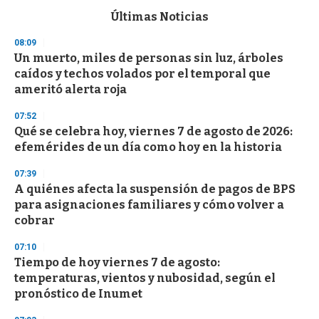
e
c
Últimas Noticias
o
n
08:09
d
Un muerto, miles de personas sin luz, árboles
s
o
caídos y techos volados por el temporal que
f
ameritó alerta roja
3
3
s
07:52
e
Qué se celebra hoy, viernes 7 de agosto de 2026:
c
efemérides de un día como hoy en la historia
o
n
d
07:39
s
A quiénes afecta la suspensión de pagos de BPS
para asignaciones familiares y cómo volver a
cobrar
07:10
Tiempo de hoy viernes 7 de agosto:
temperaturas, vientos y nubosidad, según el
pronóstico de Inumet