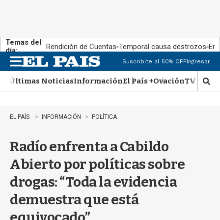
Temas del
Rendición de Cuentas
Temporal causa destrozos
En 
día:
Suscribite al 50% OFF
Ingresar
M
e
Últimas Noticias
Información
El País +
Ovación
TV Show
n
M
u
o
s
t
EL PAÍS
INFORMACIÓN
POLÍTICA
r
a
Radío enfrenta a Cabildo
r
b
Abierto por políticas sobre
�
s
drogas: “Toda la evidencia
q
u
demuestra que está
e
d
equivocado”