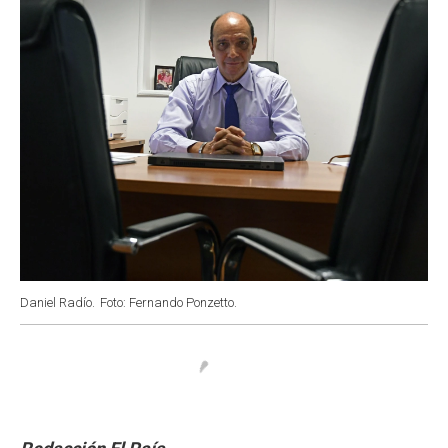
k
p
n
Daniel Radío.
Foto: Fernando Ponzetto.