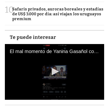
10
Safaris privados, auroras boreales y estadías
de US$ 3.000 por día: así viajan los uruguayos
premium
Te puede interesar
El mal momento de Yanina Gasañol con un hincha argentino en "Subrayado"
0
s