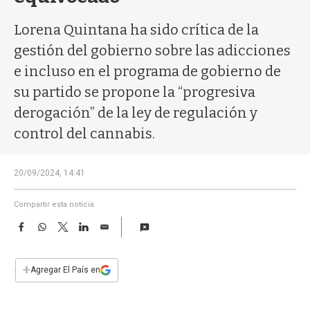
a
Lorena Quintana ha sido crítica de la
gestión del gobierno sobre las adicciones
e incluso en el programa de gobierno de
su partido se propone la “progresiva
derogación” de la ley de regulación y
control del cannabis.
20/09/2024, 14:41
Compartir esta noticia
F
W
T
L
E
a
h
w
i
m
c
a
i
n
a
e
t
t
k
i
+
Agregar El País en
b
s
t
e
l
o
A
e
d
o
p
r
I