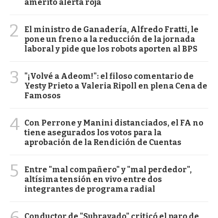
ameritó alerta roja
2
El ministro de Ganadería, Alfredo Fratti, le
pone un freno a la reducción de la jornada
laboral y pide que los robots aporten al BPS
3
"¡Volvé a Adeom!": el filoso comentario de
Yesty Prieto a Valeria Ripoll en plena Cena de
Famosos
4
Con Perrone y Manini distanciados, el FA no
tiene asegurados los votos para la
aprobación de la Rendición de Cuentas
5
Entre "mal compañero" y "mal perdedor",
altísima tensión en vivo entre dos
integrantes de programa radial
6
Conductor de "Subrayado" criticó el paro de