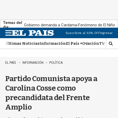
Temas del
Gobierno demanda a Cardama
Fenómeno de El Niño
día:
Suscribite al 50% OFF
Ingresar
M
e
Últimas Noticias
Información
El País +
Ovación
TV Show
n
M
u
o
s
t
EL PAÍS
INFORMACIÓN
POLÍTICA
r
a
Partido Comunista apoya a
r
b
Carolina Cosse como
�
s
precandidata del Frente
q
u
Amplio
e
d