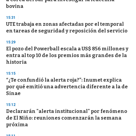
f
bovina
3
3
s
15:31
e
UTE trabaja en zonas afectadas por el temporal
c
en tareas de seguridad y reposición del servicio
o
n
d
15:29
s
El pozo del Powerball escala a US$ 856 millones y
entra al top 10 de los premios más grandes de la
historia
15:15
“¿Te confundió la alerta roja?”: Inumet explica
por qué emitió una advertencia diferente a la de
Sinae
15:12
Declararán "alerta institucional" por fenómeno
de El Niño: reuniones comenzarán la semana
próxima