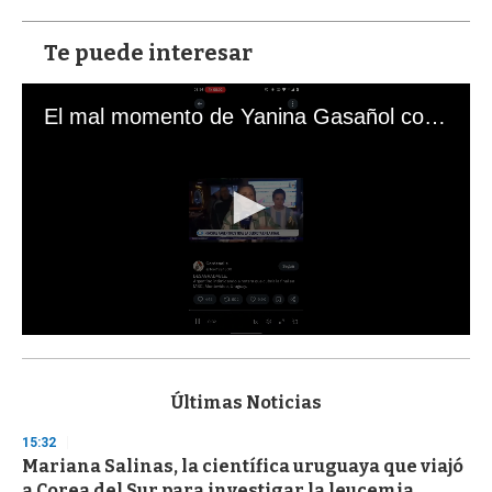
Te puede interesar
El mal momento de Yanina Gasañol con un hincha argentino en "Subrayado"
0
s
e
c
Últimas Noticias
o
n
15:32
d
Mariana Salinas, la científica uruguaya que viajó
s
o
a Corea del Sur para investigar la leucemia