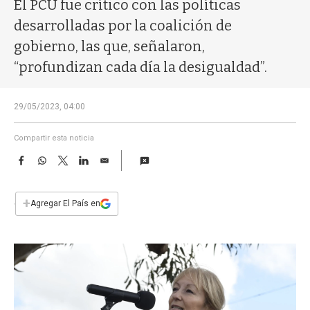
a
El PCU fue crítico con las políticas
desarrolladas por la coalición de
gobierno, las que, señalaron,
“profundizan cada día la desigualdad”.
29/05/2023, 04:00
Compartir esta noticia
F
W
T
L
E
a
h
w
i
m
c
a
i
n
a
e
t
t
k
i
+
Agregar El País en
b
s
t
e
l
o
A
e
d
o
p
r
I
k
p
n