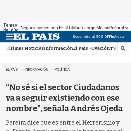
Temas
Negociaciones con EE.UU.
Murió Jorge Messi
Peñarol vs
del día:
Suscribite al 50% OFF
Ingresar
M
e
Últimas Noticias
Información
El País +
Ovación
TV Show
n
M
u
o
s
t
EL PAÍS
INFORMACIÓN
POLÍTICA
r
a
“No sé si el sector Ciudadanos
r
b
va a seguir existiendo con ese
�
s
nombre”, señala Andrés Ojeda
q
u
e
Pereira dice que es entre el Herrerismo y
d