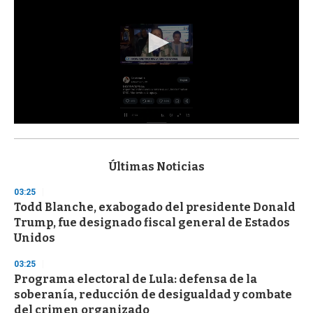
0
s
e
c
Últimas Noticias
o
n
03:25
d
Todd Blanche, exabogado del presidente Donald
s
o
Trump, fue designado fiscal general de Estados
f
Unidos
3
3
s
03:25
e
Programa electoral de Lula: defensa de la
c
soberanía, reducción de desigualdad y combate
o
n
del crimen organizado