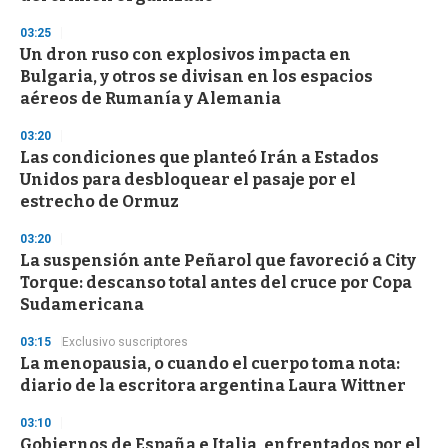
d
s
03:25
Un dron ruso con explosivos impacta en
Bulgaria, y otros se divisan en los espacios
aéreos de Rumanía y Alemania
03:20
Las condiciones que planteó Irán a Estados
Unidos para desbloquear el pasaje por el
estrecho de Ormuz
03:20
La suspensión ante Peñarol que favoreció a City
Torque: descanso total antes del cruce por Copa
Sudamericana
03:15
Exclusivo suscriptores
La menopausia, o cuando el cuerpo toma nota:
diario de la escritora argentina Laura Wittner
03:10
Gobiernos de España e Italia, enfrentados por el