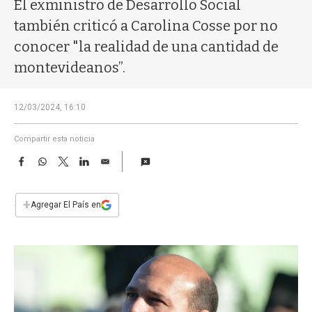
a
El exministro de Desarrollo Social
también criticó a Carolina Cosse por no
conocer "la realidad de una cantidad de
montevideanos”.
12/03/2024, 16:10
Compartir esta noticia
F
W
T
L
E
a
h
w
i
m
c
a
i
n
a
e
t
t
k
i
+
Agregar El País en
b
s
t
e
l
o
A
e
d
o
p
r
I
k
p
n