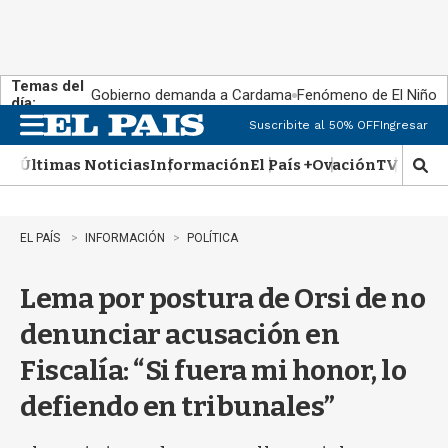
Temas del
Gobierno demanda a Cardama
Fenómeno de El Niño
día:
Suscribite al 50% OFF
Ingresar
M
e
Últimas Noticias
Información
El País +
Ovación
TV Show
n
M
u
o
s
t
EL PAÍS
INFORMACIÓN
POLÍTICA
r
a
Lema por postura de Orsi de no
r
b
denunciar acusación en
�
s
Fiscalía: “Si fuera mi honor, lo
q
u
defiendo en tribunales”
e
d