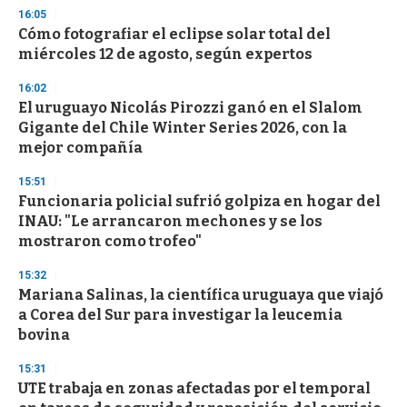
n
16:05
d
Cómo fotografiar el eclipse solar total del
s
o
miércoles 12 de agosto, según expertos
f
3
16:02
3
s
El uruguayo Nicolás Pirozzi ganó en el Slalom
e
Gigante del Chile Winter Series 2026, con la
c
mejor compañía
o
n
d
15:51
s
Funcionaria policial sufrió golpiza en hogar del
INAU: "Le arrancaron mechones y se los
mostraron como trofeo"
15:32
Mariana Salinas, la científica uruguaya que viajó
a Corea del Sur para investigar la leucemia
bovina
15:31
UTE trabaja en zonas afectadas por el temporal