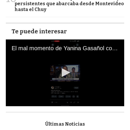
persistentes que abarcaba desde Montevideo
hasta el Chuy
Te puede interesar
El mal momento de Yanina Gasañol con un hincha argentino en "Subrayado"
0
s
e
c
Últimas Noticias
o