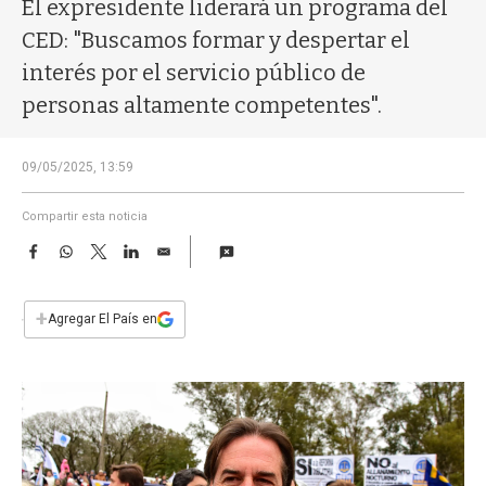
a
El expresidente liderará un programa del
CED: "Buscamos formar y despertar el
interés por el servicio público de
personas altamente competentes".
09/05/2025, 13:59
Compartir esta noticia
F
W
T
L
E
a
h
w
i
m
c
a
i
n
a
e
t
t
k
i
+
Agregar El País en
b
s
t
e
l
o
A
e
d
o
p
r
I
k
p
n