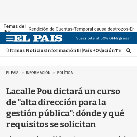
Temas del
Rendición de Cuentas
Temporal causa destrozos
En 
día:
Suscribite al 50% OFF
Ingresar
M
e
Últimas Noticias
Información
El País +
Ovación
TV Show
n
M
u
o
s
t
EL PAÍS
INFORMACIÓN
POLÍTICA
r
a
Lacalle Pou dictará un curso
r
b
de "alta dirección para la
�
s
gestión pública": dónde y qué
q
u
requisitos se solicitan
e
d