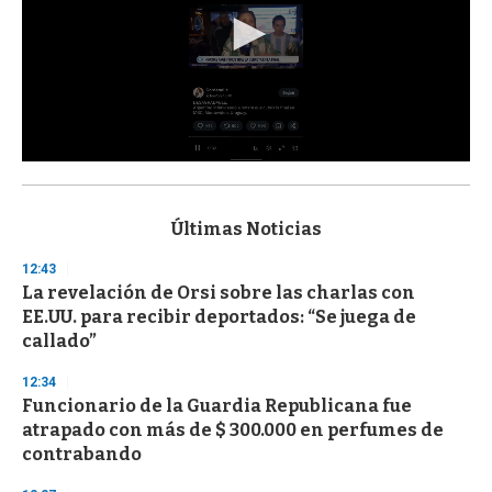
0
s
e
c
Últimas Noticias
o
n
12:43
d
La revelación de Orsi sobre las charlas con
s
o
EE.UU. para recibir deportados: “Se juega de
f
callado”
3
3
s
12:34
e
Funcionario de la Guardia Republicana fue
c
atrapado con más de $ 300.000 en perfumes de
o
n
contrabando
d
s