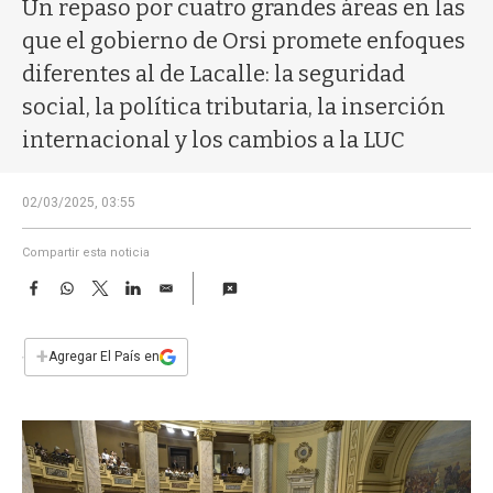
a
Un repaso por cuatro grandes áreas en las
que el gobierno de Orsi promete enfoques
diferentes al de Lacalle: la seguridad
social, la política tributaria, la inserción
internacional y los cambios a la LUC
02/03/2025, 03:55
Compartir esta noticia
F
W
T
L
E
a
h
w
i
m
c
a
i
n
a
e
t
t
k
i
+
Agregar El País en
b
s
t
e
l
o
A
e
d
o
p
r
I
k
p
n