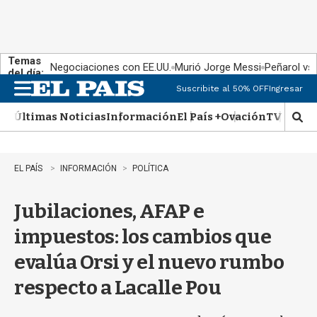
Temas
Negociaciones con EE.UU.
Murió Jorge Messi
Peñarol vs
del día:
Suscribite al 50% OFF
Ingresar
M
e
Últimas Noticias
Información
El País +
Ovación
TV Show
n
M
u
o
s
t
EL PAÍS
INFORMACIÓN
POLÍTICA
r
a
Jubilaciones, AFAP e
r
b
impuestos: los cambios que
�
s
evalúa Orsi y el nuevo rumbo
q
u
respecto a Lacalle Pou
e
d